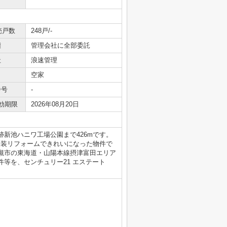
売戸数
248戸/-
態
管理会社に全部委託
社
浪速管理
空家
番号
-
効期限
2026年08月20日
新池ハニワ工場公園まで426mです。
内装リフォームできれいになった物件で
槻市の東海道・山陽本線摂津富田エリア
等を、センチュリー21 エステート