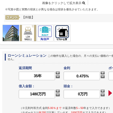
画像をクリックして拡大表示
※写真や図と実際の現状とが異なる場合は現状を優先させていただきます。
【外観】
ローンシミュレーション
この物件を購入した場合の、月々の支払い価格の一
せん。
返済期間
金利
ボ
借入金額：
頭金：
（※元利均等方式 金利
5.00％まで
※返済年数
5～50
年まで入力できます）
（※ボーナスは
年2回
で計算しています。
1000万円
まで入力できます）