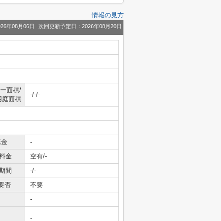
情報の見方
26年08月06日
次回更新予定日：2026年08月20日
ー面積/
-/-/-
用庭面積
基金
-
料金
空有/-
期間
-/-
要否
不要
-
-