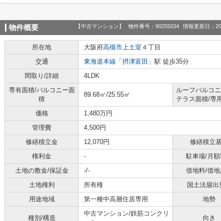
【中古マンション】
物件番号：90255034
情報更新日：20
物件概要
所在地
大阪府
高槻市
上土室
４丁目
交通
東海道本線
「
摂津富田
」駅 徒歩35分
間取り/詳細
4LDK
専有面積/バルコニー面
ルーフバルコニ
89.68㎡/25.55㎡
積
テラス面積/専
価格
1,480万円
管理費
4,500円
修繕積立金
12,070円
修繕積立
権利金
-
駐車場/月額
土地の敷金/保証金
-/-
借地料/借地
土地権利
所有権
国土法届出
用途地域
第一種中高層住居専用
地勢
中古マンション/鉄筋コンクリ
種別/構造
向き