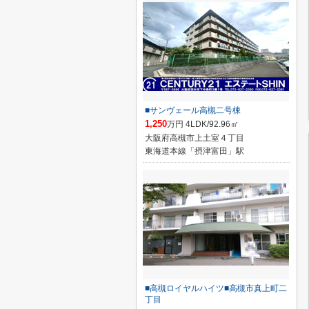
■サンヴェール高槻二号棟
1,250
万円 4LDK/92.96㎡
大阪府高槻市上土室４丁目
東海道本線「摂津富田」駅
■高槻ロイヤルハイツ■高槻市真上町二
丁目