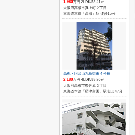
1,980
万円 2LDK/58.41㎡
大阪府高槻市真上町２丁目
東海道本線「高槻」駅 徒歩15分
高槻・阿武山九番街東４号棟
2,180
万円 4LDK/99.80㎡
大阪府高槻市奈佐原２丁目
東海道本線「摂津富田」駅 徒歩47分