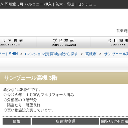
サンヴェール高槻｜ワイドバルコニー 南向き 即引渡し可 バルコニー 押入｜茨木・高槻｜センチュリー21エステートSHIN
営業時間
ートSHIN
>
(マンション(売買))地域から探す
>
高槻市
>
サンヴェール
サンヴェール高槻 3階
希少な4LDK物件です。
◇令和６年１１月室内フルリフォーム済み
◇角部屋の３階部分
陽当たり・眺望良好
◇買い物施設充実しています。
価格
所在地/交通
間取り/専有面