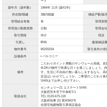
ート
築年月（築年数）
1984年 11月 (築41年)
所在階/階建
3階/5階建
棟総戸数/販
管理組合有無
有
管理形
管理員の勤務形態
日勤
管理会
取引態様
仲介
現況
引渡し
即時
建築確認
物件番号
90255034
取引条件の有
バルコニー
設備条件
こだわりポイント満載のサンヴェール高槻。史跡
4LDKの物件で快適な日々を過ごしましょう。
備考
す。生活に不自由の無い暮らしをするなら、高
近辺はいかがでしょうか。ご希望のこだわり条件
SHINまでお申し付け下さい。
センチュリー21 エステートSHIN
大阪府茨木市下中条町3-1
取扱会社
TEL:0120-675-118
大阪府知事 (5) 第50942号
全国宅地建物取引業保証協会