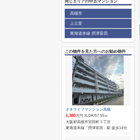
同じエリアの中古マンション
高槻市
上土室
東海道本線 摂津富田
この物件を見た方へのお勧め物件
ネオライフマンション高槻
1,380
万円 3LDK/57.55㎡
大阪府高槻市宮田町３丁目
東海道本線「摂津富田」駅 徒歩14分