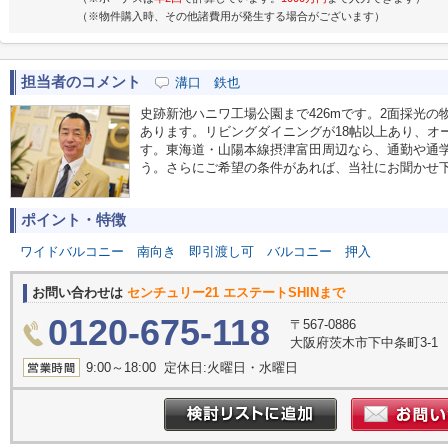
（※物件購入時、その他諸費用が発生する場合がございます）
担当者のコメント
溝口 鉄也
史跡新池ハニワ工場公園まで426mです。2面採光
あります。リビングダイニングが18帖以上あり、オ
す。東海道・山陽本線摂津富田周辺なら、通勤や通
う。さらにご希望の条件があれば、当社にお聞かせ
ポイント・特徴
ワイドバルコニー
南向き
即引渡し可
バルコニー
押入
お問い合わせは
センチュリー21 エステートSHINまで
0120-675-118
〒567-0886
大阪府茨木市下中条町3-1
9:00～18:00 定休日:火曜日・水曜日