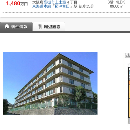
大阪府
高槻市
上土室
４丁目
3階 4LDK
1,480
万円
東海道本線
「
摂津富田
」駅 徒歩35分
89.68㎡