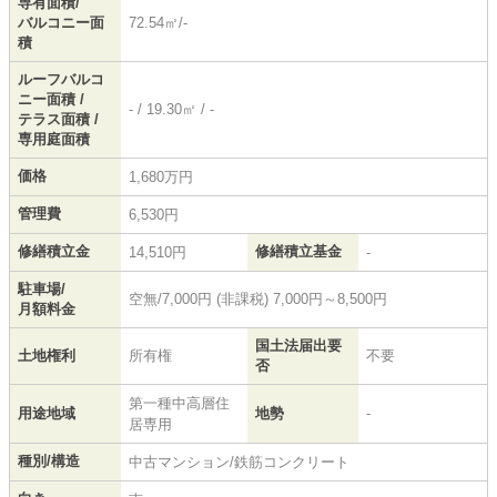
専有面積/
バルコニー面
72.54㎡/-
積
ルーフバルコ
ニー面積 /
- / 19.30㎡ / -
テラス面積 /
専用庭面積
価格
1,680万円
管理費
6,530円
修繕積立金
修繕積立基金
14,510円
-
駐車場/
空無/7,000円 (非課税) 7,000円～8,500円
月額料金
国土法届出要
土地権利
所有権
不要
否
第一種中高層住
用途地域
地勢
-
居専用
種別/構造
中古マンション/鉄筋コンクリート