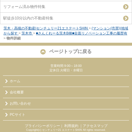
リフォーム済み物件特集
駅徒歩10分以内の不動産特集
茨木・高槻の不動産|センチュリー21エステートSHIN
>
(マンション(売買))地域
から探す
>
茨木市
>
■さんくれーる茨木B棟■全面リノベーション工事の履歴有
>
物件詳細
ページトップに戻る
営業時間:9:00～18:00
定休日:火曜日・水曜日
ホーム
会社概要
お問い合わせ
PCサイト
プライバシーポリシー
利用規約
｜アクセスマップ
｜
Copyright(c) センチュリー21 エステートSHIN All rights reserved.