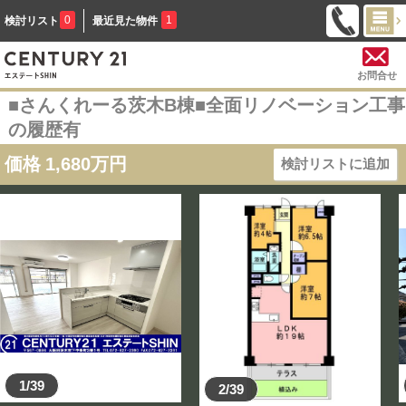
0
1
検討リスト
最近見た物件
お問合せ
■さんくれーる茨木B棟■全面リノベーション工事
の履歴有
価格
1,680
万円
検討リストに追加
1/39
2/39