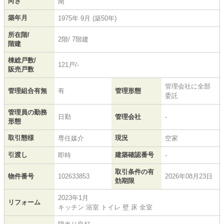
向き
南
築年月
1975年 9月 (築50年)
所在階/
2階/ 7階建
階建
棟総戸数/
121戸/-
販売戸数
管理会社に全部
管理組合有無
有
管理形態
委託
管理員の勤務
日勤
管理会社
-
形態
取引態様
現況
専任媒介
空家
引渡し
建築確認番号
即時
-
取引条件の有
物件番号
102633853
2026年08月23日
効期限
2023年1月
リフォーム
キッチン 浴室 トイレ 壁 床 全室