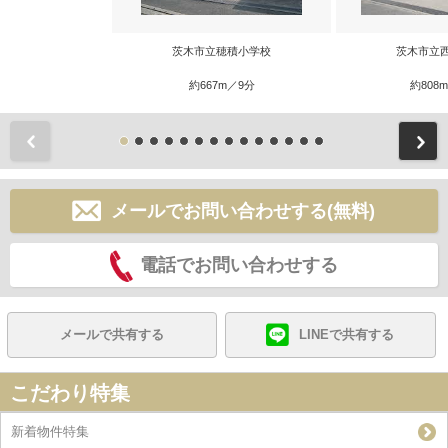
茨木市立穂積小学校
茨木市立
約667m／9分
約808
前
メールでお問い合わせする(無料)
電話でお問い合わせする
メールで共有する
LINEで共有する
こだわり特集
新着物件特集