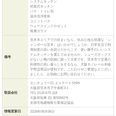
システムキッチン
対面式キッチン
バス・トイレ別
温水洗浄便座
ユニットバス
ウォークインクロゼット
複層ガラス
茨木市エリアでの住まいなら、住み心地も快適な「シ
ャンボール茨木」はいかがでしょうか。日常生活で利
用頻度の高い水回りだからこそ、使い勝手のいいシス
テムキッチンを選んでみませんか。シューズボックス
備考
がないと靴の収納に困って大変です。茨木市で交通の
利便性の高い暮らしをするなら、大阪モノレール本線
宇野辺周辺が便利です。こだわりやご要望などござい
ましたら、お気軽にお問い合わせください。
センチュリー21 エステートSHIN
大阪府茨木市下中条町3-1
取扱会社
TEL:0120-675-118
大阪府知事 (5) 第50942号
全国宅地建物取引業保証協会
情報更新日
2026年08月06日