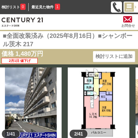
0
1
検討リスト
最近見た物件
お問合せ
■全面改装済み（2025年8月16日）■シャンボー
ル茨木 217
価格
1,480
万円
検討リストに追加
2月1日 値下げ
1/41
2/41