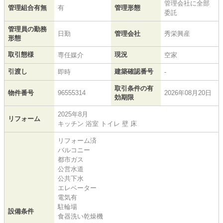
管理会社に全部
管理組合有無
有
管理形態
委託
管理員の勤務
日勤
管理会社
秀栄興産
形態
取引態様
現況
専任媒介
空家
引渡し
建築確認番号
即時
-
取引条件の有
物件番号
96555314
2026年08月20日
効期限
2025年8月
リフォーム
キッチン 浴室 トイレ 壁 床
リフォーム済
バルコニー
都市ガス
公営水道
公共下水
エレベーター
電気有
駐輪場
設備条件
食器洗い乾燥機