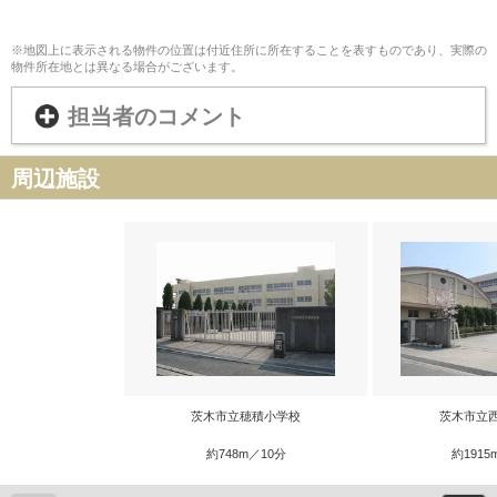
※地図上に表示される物件の位置は付近住所に所在することを表すものであり、実際の
物件所在地とは異なる場合がございます。
担当者のコメント
周辺施設
茨木市立穂積小学校
茨木市立
約748m／10分
約1915