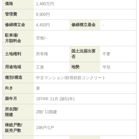
価格
1,480万円
管理費
8,900円
修繕積立金
修繕積立基金
4,450円
-
駐車場/
空無/-
月額料金
国土法届出要
土地権利
所有権
不要
否
用途地域
地勢
工業
平坦
種別/構造
中古マンション/鉄骨鉄筋コンクリート
向き
東
築年月
1974年 11月 (築51年)
所在階/
2階/ 11階建
階建
棟総戸数/
198戸/1戸
販売戸数