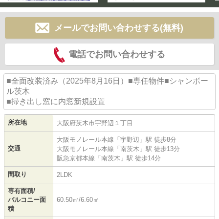
メールでお問い合わせする(無料)
電話でお問い合わせする
■全面改装済み（2025年8月16日）■専任物件■シャンボー
ル茨木
■掃き出し窓に内窓新規設置
所在地
大阪府
茨木市
宇野辺
１丁目
大阪モノレール本線
「
宇野辺
」駅 徒歩8分
交通
大阪モノレール本線
「
南茨木
」駅 徒歩13分
阪急京都本線
「
南茨木
」駅 徒歩14分
間取り
2LDK
専有面積/
バルコニー面
60.50㎡/6.60㎡
積