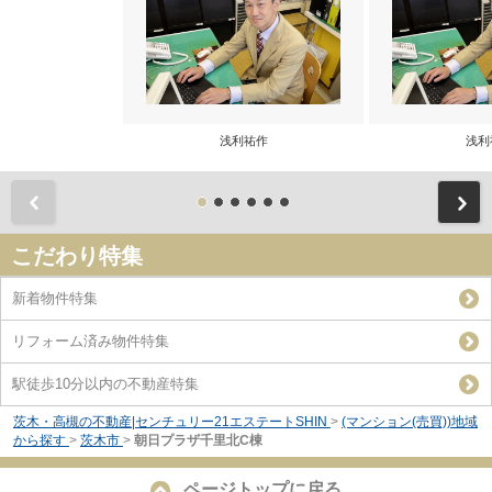
浅利祐作
浅利
前
こだわり特集
新着物件特集
リフォーム済み物件特集
駅徒歩10分以内の不動産特集
茨木・高槻の不動産|センチュリー21エステートSHIN
>
(マンション(売買))地域
から探す
>
茨木市
>
朝日プラザ千里北C棟
ページトップに戻る