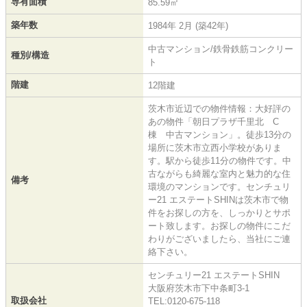
専有面積
85.59㎡
築年数
1984年 2月 (築42年)
中古マンション/鉄骨鉄筋コンクリー
種別/構造
ト
階建
12階建
茨木市近辺での物件情報：大好評の
あの物件「朝日プラザ千里北 C
棟 中古マンション」。徒歩13分の
場所に茨木市立西小学校がありま
す。駅から徒歩11分の物件です。中
古ながらも綺麗な室内と魅力的な住
備考
環境のマンションです。センチュリ
ー21 エステートSHINは茨木市で物
件をお探しの方を、しっかりとサポ
ート致します。お探しの物件にこだ
わりがございましたら、当社にご連
絡下さい。
センチュリー21 エステートSHIN
大阪府茨木市下中条町3-1
取扱会社
TEL:0120-675-118