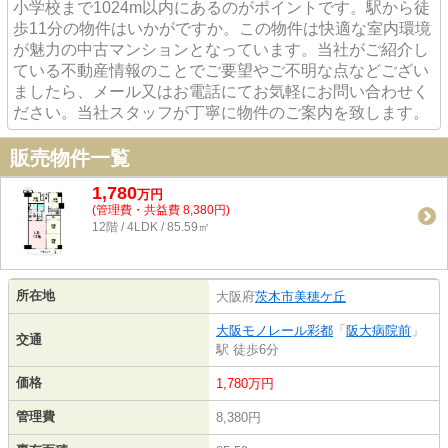
小学校まで1024m以内にあるのがポイントです。駅から徒
歩11分の物件はいかがですか。この物件は快適な室内環境
が魅力の中古マンションとなっています。当社がご紹介し
ている不動産情報のことでご要望やご不明な点などござい
ましたら、メール又はお電話にてお気軽にお問い合わせく
ださい。当社スタッフが丁寧に物件のご案内を致します。
販売物件一覧
1,780
万
円
(管理費・共益費 8,380円)
12階 / 4LDK / 85.59㎡
所在地
大阪府
茨木市
美穂ケ丘
大阪モノレール彩都
「
阪大病院前
」
交通
駅 徒歩6分
価格
1,780万円
管理費
8,380円