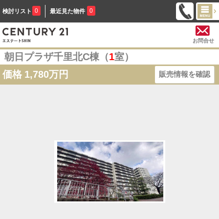
0
0
検討リスト
最近見た物件
お問合せ
朝日プラザ千里北C棟（
1
室）
価格
1,780万円
販売情報を確認