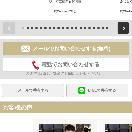
吹田市立藤白台保育園
ふじし
約2436m／31分
約2624
前
メールでお問い合わせする(無料)
電話でお問い合わせする
現況の確認はお気軽にお問い合わせください。
メールで共有する
LINEで共有する
お客様の声