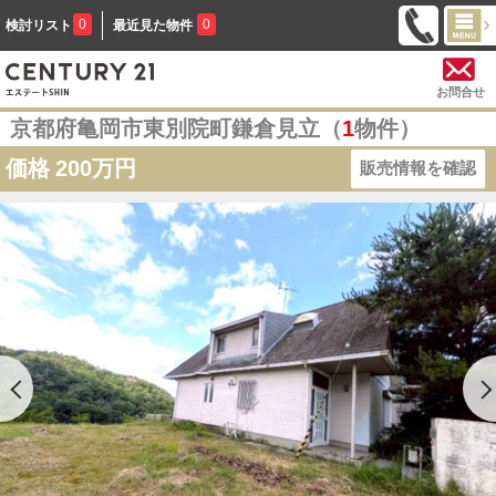
0
0
検討リスト
最近見た物件
お問合せ
京都府亀岡市東別院町鎌倉見立（
1
物件）
価格
200万円
販売情報を確認