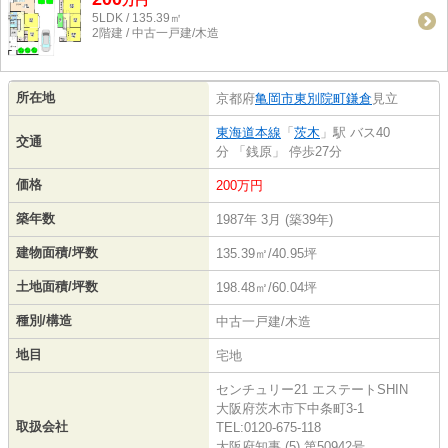
万
円
5LDK / 135.39㎡
2階建 / 中古一戸建/木造
所在地
京都府
亀岡市
東別院町鎌倉
見立
東海道本線
「
茨木
」駅 バス40
交通
分 「銭原」 停歩27分
価格
200万円
築年数
1987年 3月 (築39年)
建物面積/坪数
135.39㎡/40.95坪
土地面積/坪数
198.48㎡/60.04坪
種別/構造
中古一戸建/木造
地目
宅地
センチュリー21 エステートSHIN
大阪府茨木市下中条町3-1
取扱会社
TEL:0120-675-118
大阪府知事 (5) 第50942号