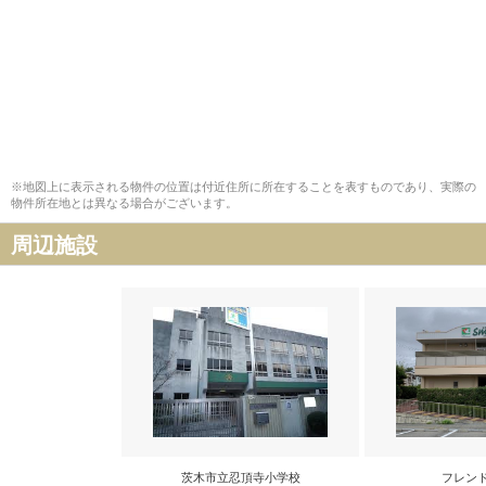
※地図上に表示される物件の位置は付近住所に所在することを表すものであり、実際の
物件所在地とは異なる場合がございます。
周辺施設
茨木市立忍頂寺小学校
フレン