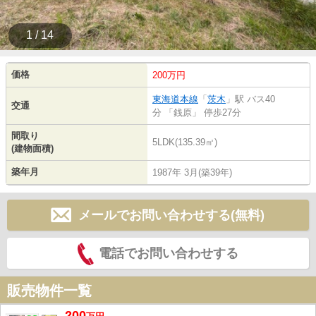
1 / 14
価格
200万円
東海道本線
「
茨木
」駅 バス40
交通
分 「銭原」 停歩27分
間取り
5LDK(135.39㎡)
(建物面積)
築年月
1987年 3月(築39年)
メールでお問い合わせする(無料)
電話でお問い合わせする
販売物件一覧
200