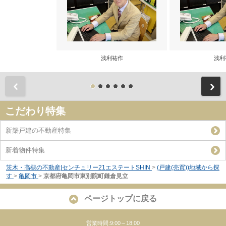
浅利祐作
浅利
前
こだわり特集
新築戸建の不動産特集
新着物件特集
茨木・高槻の不動産|センチュリー21エステートSHIN
>
(戸建(売買))地域から探
す
>
亀岡市
>
京都府亀岡市東別院町鎌倉見立
ページトップに戻る
営業時間:9:00～18:00