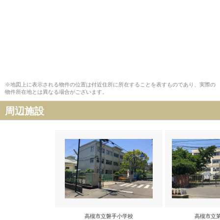
※地図上に表示される物件の位置は付近住所に所在することを表すものであり、実際の
物件所在地とは異なる場合がございます。
周辺施設
高槻市立磐手小学校
高槻市立