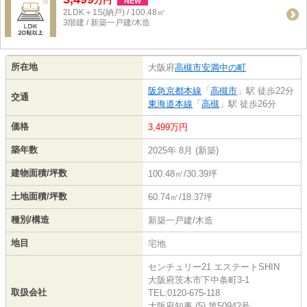
万
円
NEW
2LDK＋1S(納戸) / 100.48㎡
3階建 / 新築一戸建/木造
所在地
大阪府
高槻市
安満中の町
阪急京都本線
「
高槻市
」駅 徒歩22分
交通
東海道本線
「
高槻
」駅 徒歩26分
価格
3,499万円
築年数
2025年 8月 (新築)
建物面積/坪数
100.48㎡/30.39坪
土地面積/坪数
60.74㎡/18.37坪
種別/構造
新築一戸建/木造
地目
宅地
センチュリー21 エステートSHIN
大阪府茨木市下中条町3-1
取扱会社
TEL:0120-675-118
大阪府知事 (5) 第50942号