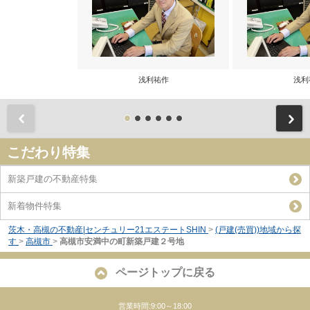
浅利祐作
浅利
前
こだわり特集
新築戸建の不動産特集
新着物件特集
茨木・高槻の不動産|センチュリー21エステートSHIN
>
(戸建(売買))地域から探
す
>
高槻市
>
高槻市安満中の町新築戸建２号地
ページトップに戻る
営業時間:9:00～18:00