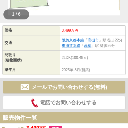
1 / 6
価格
3,499万円
阪急京都本線
「
高槻市
」駅 徒歩22分
交通
東海道本線
「
高槻
」駅 徒歩26分
間取り
2LDK(100.48㎡)
(建物面積)
築年月
2025年 8月(新築)
メールでお問い合わせする(無料)
電話でお問い合わせする
販売物件一覧
3,499