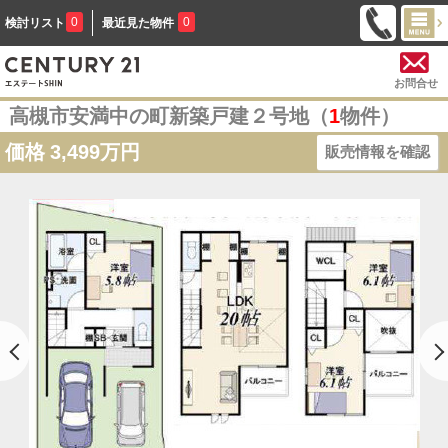
0
0
検討リスト
最近見た物件
お問合せ
高槻市安満中の町新築戸建２号地（
1
物件）
価格
3,499万円
販売情報を確認