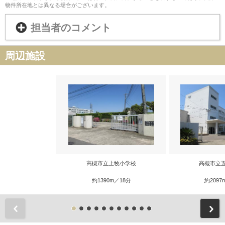
物件所在地とは異なる場合がございます。
担当者のコメント
周辺施設
高槻市立上牧小学校
高槻市立
約1390m／18分
約2097
前