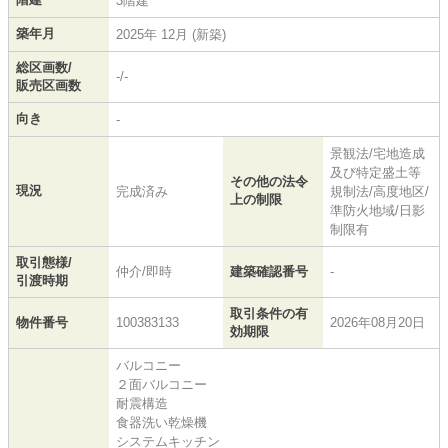
3階建
築年月
2025年 12月 (新築)
総区画数/
-/-
販売区画数
向き
-
景観法/宅地造成
及び特定盛土等
その他の法令
現況
完成済み
規制法/高度地区/
上の制限
準防火地域/日影
制限有
取引態様/
仲介/即時
建築確認番号
-
引渡時期
取引条件の有
物件番号
100383133
2026年08月20日
効期限
バルコニー
２面バルコニー
耐震構造
食器洗い乾燥機
システムキッチン