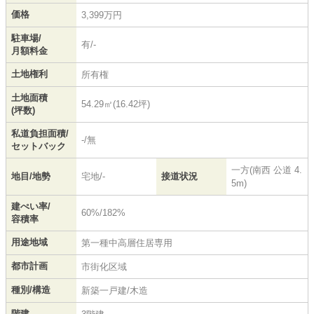
価格
3,399万円
駐車場/
有/-
月額料金
土地権利
所有権
土地面積
54.29㎡(16.42坪)
(坪数)
私道負担面積/
-/無
セットバック
一方(南西 公道 4.
地目/地勢
宅地/-
接道状況
5m)
建ぺい率/
60%/182%
容積率
用途地域
第一種中高層住居専用
都市計画
市街化区域
種別/構造
新築一戸建/木造
階建