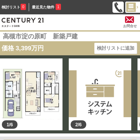
0
1
検討リスト
最近見た物件
お問合せ
高槻市淀の原町 新築戸建
価格
3,399
万円
検討リストに追加
1/6
2/6