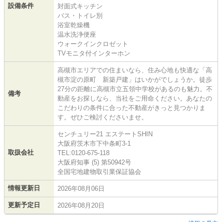
設備条件
対面式キッチン
バス・トイレ別
浴室乾燥機
温水洗浄便座
ウォークインクロゼット
TVモニタ付インターホン
高槻市エリアでの住まいなら、住み心地も快適な「高
槻市淀の原町 新築戸建」はいかがでしょうか。徒歩
27分の距離に高槻市立五領中学校があるのも魅力。不
備考
動産をお探しなら、当社をご用命ください。あなたの
こだわりの条件に合った不動産がきっと見つかりま
す。ぜひご検討くださいませ。
センチュリー21 エステートSHIN
大阪府茨木市下中条町3-1
取扱会社
TEL:0120-675-118
大阪府知事 (5) 第50942号
全国宅地建物取引業保証協会
情報更新日
2026年08月06日
更新予定日
2026年08月20日