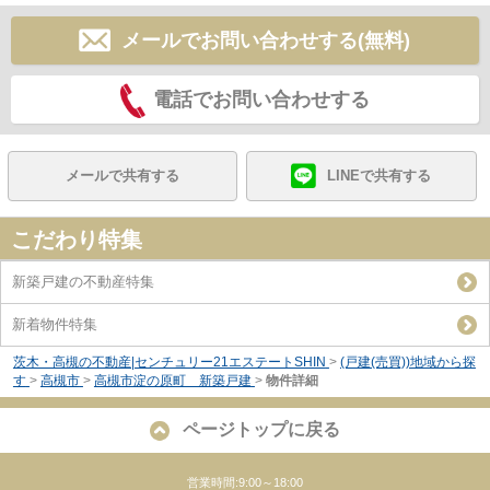
メールでお問い合わせする(無料)
電話でお問い合わせする
メールで共有する
LINEで共有する
こだわり特集
新築戸建の不動産特集
新着物件特集
茨木・高槻の不動産|センチュリー21エステートSHIN
>
(戸建(売買))地域から探
す
>
高槻市
>
高槻市淀の原町 新築戸建
>
物件詳細
ページトップに戻る
営業時間:9:00～18:00