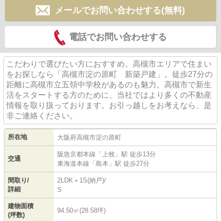
メールでお問い合わせする(無料)
電話でお問い合わせする
こだわりで選びたい方におすすめ。高槻市エリアで住まい
をお探しなら「高槻市淀の原町 新築戸建」。徒歩27分の
距離に高槻市立五領中学校があるのも魅力。高槻市で新生
活をスタートする方のために、当社ではより多くの不動産
情報を取り扱っております。お引っ越しをお考えなら、是
非ご連絡ください。
所在地
大阪府
高槻市
淀の原町
阪急京都本線
「
上牧
」駅 徒歩13分
交通
東海道本線
「
島本
」駅 徒歩27分
間取り/
2LDK＋1S(納戸)/
詳細
S
建物面積
94.50㎡(28.58坪)
(坪数)