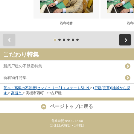
浅利祐作
浅利
前
こだわり特集
新築戸建の不動産特集
新着物件特集
茨木・高槻の不動産|センチュリー21エステートSHIN
>
(戸建(売買))地域から探
す
>
高槻市
>
高槻市西町 中古戸建
ページトップに戻る
営業時間:9:00～18:00
定休日:火曜日・水曜日