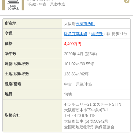
2階建 / 中古一戸建/木造
所在地
大阪府
高槻市
西町
交通
阪急京都本線
「
総持寺
」駅 徒歩21分
価格
4,400万円
築年数
2020年 4月 (築6年)
建物面積/坪数
101.02㎡/30.55坪
土地面積/坪数
138.86㎡/42坪
種別/構造
中古一戸建/木造
地目
宅地
センチュリー21 エステートSHIN
大阪府茨木市下中条町3-1
取扱会社
TEL:0120-675-118
大阪府知事 (5) 第50942号
全国宅地建物取引業保証協会