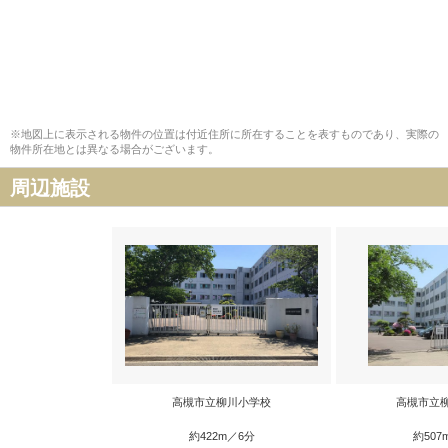
※地図上に表示される物件の位置は付近住所に所在することを表すものであり、実際の
物件所在地とは異なる場合がございます。
周辺施設
高槻市立柳川小学校
高槻市立
約422m／6分
約507