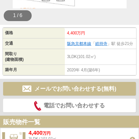
1 / 6
価格
4,400万円
交通
阪急京都本線
「
総持寺
」駅 徒歩21分
間取り
3LDK(101.02㎡)
(建物面積)
築年月
2020年 4月(築6年)
メールでお問い合わせする(無料)
電話でお問い合わせする
販売物件一覧
4,400
万
円
3LDK / 101.02㎡