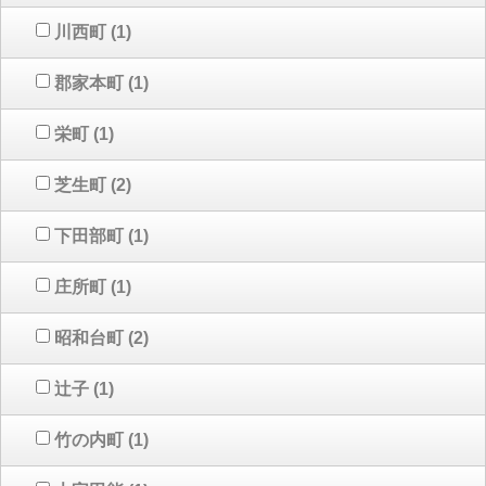
川西町
(1)
郡家本町
(1)
栄町
(1)
芝生町
(2)
下田部町
(1)
庄所町
(1)
昭和台町
(2)
辻子
(1)
竹の内町
(1)