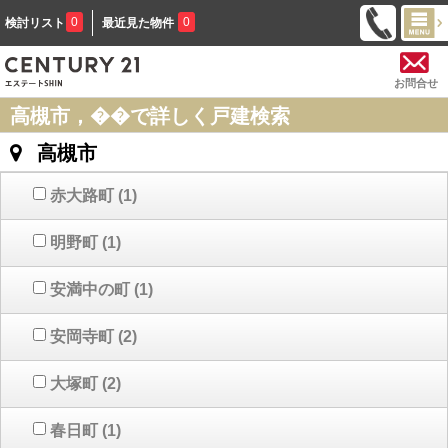
0
0
検討リスト
最近見た物件
お問合せ
高槻市，��で詳しく戸建検索
高槻市
赤大路町
(1)
明野町
(1)
安満中の町
(1)
安岡寺町
(2)
大塚町
(2)
春日町
(1)