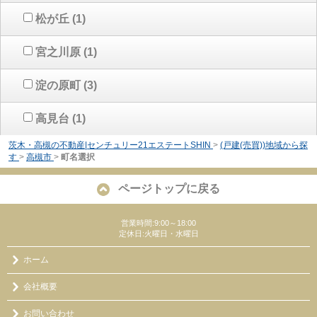
松が丘
(1)
宮之川原
(1)
淀の原町
(3)
高見台
(1)
茨木・高槻の不動産|センチュリー21エステートSHIN
>
(戸建(売買))地域から探
す
>
高槻市
>
町名選択
ページトップに戻る
営業時間:9:00～18:00
定休日:火曜日・水曜日
ホーム
会社概要
お問い合わせ