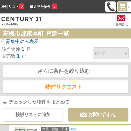
0
0
検討リスト
最近見た物件
お問合せ
高槻市郡家本町 戸建一覧
募集中のみ表示
1
該当物件
戸
1
販売数
戸
さらに条件を絞り込む
物件リクエスト
チェックした物件をまとめて
検討リストに追加
お問い合わせ
売買｜新築一戸建
新築