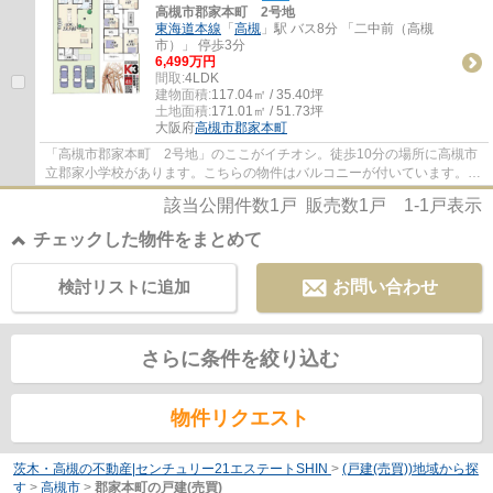
高槻市郡家本町 2号地
東海道本線
「
高槻
」駅 バス8分 「二中前（高槻
市）」 停歩3分
6,499万円
間取:
4LDK
建物面積:
117.04㎡ / 35.40坪
土地面積:
171.01㎡ / 51.73坪
大阪府
高槻市
郡家本町
「高槻市郡家本町 2号地」のここがイチオシ。徒歩10分の場所に高槻市
立郡家小学校があります。こちらの物件はバルコニーが付いています。省
エネルギー対策により断熱性も高く、空調設...
該当公開件数
1
戸 販売数
1
戸
1-1
戸表示
チェックした物件をまとめて
検討リストに追加
お問い合わせ
さらに条件を絞り込む
物件リクエスト
茨木・高槻の不動産|センチュリー21エステートSHIN
>
(戸建(売買))地域から探
す
>
高槻市
>
郡家本町の戸建(売買)