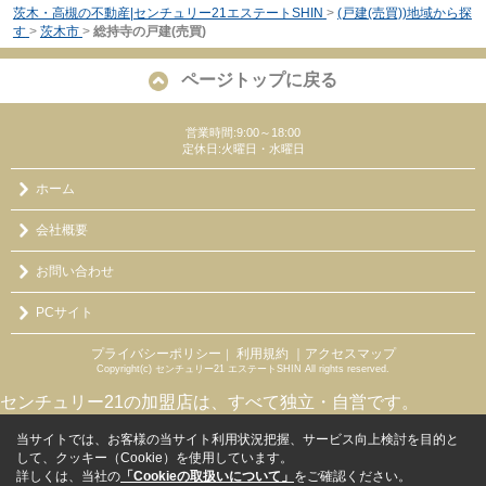
茨木・高槻の不動産|センチュリー21エステートSHIN
>
(戸建(売買))地域から探
す
>
茨木市
>
総持寺の戸建(売買)
ページトップに戻る
営業時間:9:00～18:00
定休日:火曜日・水曜日
ホーム
会社概要
お問い合わせ
PCサイト
プライバシーポリシー
利用規約
｜アクセスマップ
｜
Copyright(c) センチュリー21 エステートSHIN All rights reserved.
センチュリー21の加盟店は、すべて独立・自営です。
当サイトでは、お客様の当サイト利用状況把握、サービス向上検討を目的と
して、クッキー（Cookie）を使用しています。
詳しくは、当社の
「Cookieの取扱いについて」
をご確認ください。