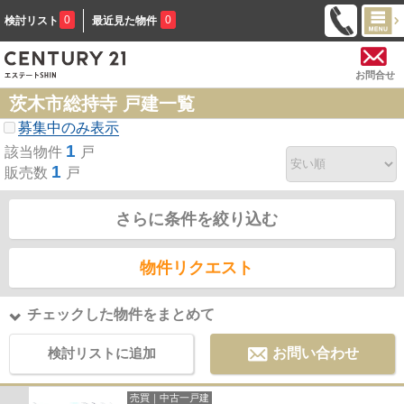
0
0
検討リスト
最近見た物件
お問合せ
茨木市総持寺 戸建一覧
募集中のみ表示
1
該当物件
戸
1
販売数
戸
さらに条件を絞り込む
物件リクエスト
チェックした物件をまとめて
検討リストに追加
お問い合わせ
売買｜中古一戸建