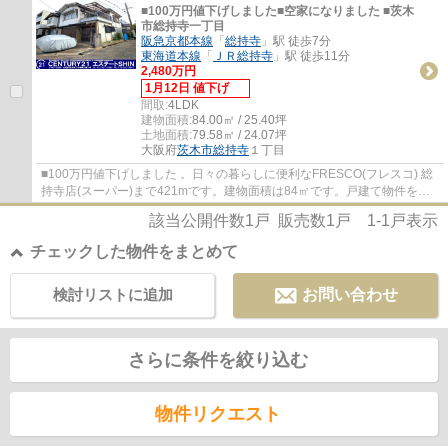
■100万円値下げしました■空家になりました ■茨木
市総持寺一丁目
阪急京都本線
「
総持寺
」駅 徒歩7分
東海道本線
「
ＪＲ総持寺
」駅 徒歩11分
2,480万円
1月12日 値下げ
間取:
4LDK
建物面積:
84.00㎡ / 25.40坪
土地面積:
79.58㎡ / 24.07坪
大阪府
茨木市
総持寺
１丁目
■100万円値下げしました 。日々の暮らしに便利なFRESCO(フレスコ) 総
持寺店(スーパー)まで421mです。建物面積は84㎡です。戸建て物件をお
探しの方は、便利な価格からなる中古物件はい...
該当公開件数
1
戸 販売数
1
戸
1-1
戸表示
チェックした物件をまとめて
検討リストに追加
お問い合わせ
さらに条件を絞り込む
物件リクエスト