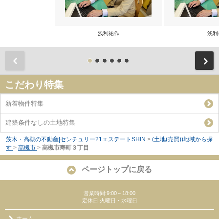
浅利祐作
浅利
前
こだわり特集
新着物件特集
建築条件なしの土地特集
茨木・高槻の不動産|センチュリー21エステートSHIN
>
(土地(売買))地域から探
す
>
高槻市
>
高槻市寿町３丁目
ページトップに戻る
営業時間:9:00～18:00
定休日:火曜日・水曜日
ホーム