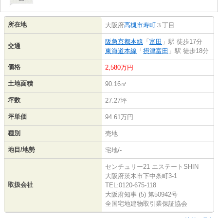
所在地
大阪府
高槻市
寿町
３丁目
阪急京都本線
「
富田
」駅 徒歩17分
交通
東海道本線
「
摂津富田
」駅 徒歩18分
価格
2,580万円
土地面積
90.16㎡
坪数
27.27坪
坪単価
94.61万円
種別
売地
地目/地勢
宅地/-
センチュリー21 エステートSHIN
大阪府茨木市下中条町3-1
取扱会社
TEL:0120-675-118
大阪府知事 (5) 第50942号
全国宅地建物取引業保証協会