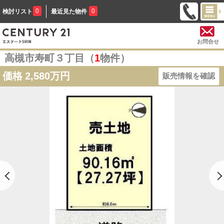
0
0
検討リスト
最近見た物件
お問合せ
高槻市寿町３丁目（
1
物件）
価格
2,580万円
販売情報を確認