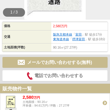
1 / 3
価格
2,580万円
阪急京都本線
「
富田
」駅 徒歩17分
交通
東海道本線
「
摂津富田
」駅 徒歩18分
土地面積(坪数)
90.16㎡(27.27坪)
メールでお問い合わせする(無料)
電話でお問い合わせする
販売物件一覧
2,580
万
円
土地面積：90.16㎡
坪単価：94.61万円 / 坪数：27.27坪