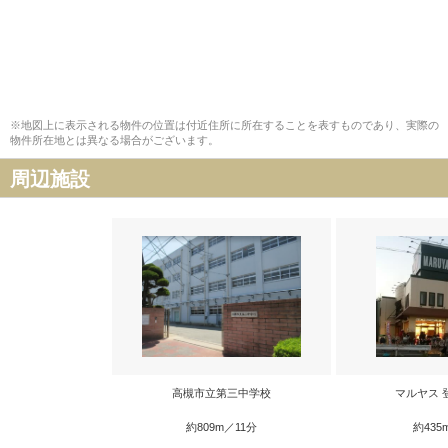
※地図上に表示される物件の位置は付近住所に所在することを表すものであり、実際の
物件所在地とは異なる場合がございます。
周辺施設
高槻市立第三中学校
マルヤス 
約809m／11分
約435