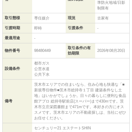
準防火地域/日影
制限有
取引態様
現況
専任媒介
古家有
引渡時期
引渡条件
即時
-
最適用途
-
取引条件の有
物件番号
98480449
2026年08月20日
効期限
都市ガス
設備条件
公営水道
公共下水
茨木市エリアでの住まいなら、住み心地も快適な「■
新規専任物件■茨木市総持寺１丁目 建築条件なし土
地」はいかがでしょうか。日々の暮らしに便利な食品
備考
館アプロ 総持寺駅前店(スーパー)まで430mです。茨
木市立庄栄図書館まで471mです。本好きの方にオス
スメです。茨木市エリアの不動産探しは、当社にぜひ
お任せください。
センチュリー21 エステートSHIN