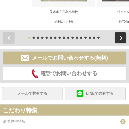
茨木市立三島小学校
茨木市
約591m／8分
約704
前
メールでお問い合わせする(無料)
電話でお問い合わせする
メールで共有する
LINEで共有する
こだわり特集
新着物件特集