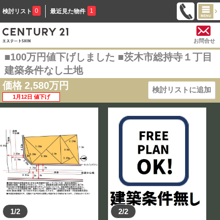
0
1
検討リスト
最近見た物件
お問合せ
■100万円値下げしました ■茨木市総持寺１丁目
建築条件なし土地
価格
2,580
万円
検討リストに追加
1月12日 値下げ
1/2
2/2