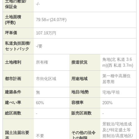
土地の敷金/
-/-
保証金
土地面積
79.58㎡(24.07坪)
(坪数)
坪単価
107.19万円
私道負担面積/
-/要
セットバック
角地(北 私道 3.6
土地権利
所有権
接道状況
m)(西 私道 3.7m)
第一種中高層住
都市計画
市街化区域
用途地域
居専用
建築条件
地目/地勢
無
宅地/平坦
建ぺい率
容積率
60%
200%
総区画数
販売区画数
-
-
景観法/宅地造成
及び特定盛土等
国土法届出要
その他の法令
不要
規制法/高度地区/
否
上の制限