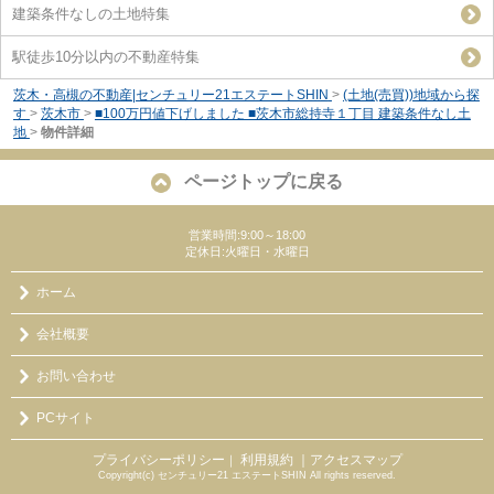
建築条件なしの土地特集
駅徒歩10分以内の不動産特集
茨木・高槻の不動産|センチュリー21エステートSHIN
>
(土地(売買))地域から探
す
>
茨木市
>
■100万円値下げしました ■茨木市総持寺１丁目 建築条件なし土
地
>
物件詳細
ページトップに戻る
営業時間:9:00～18:00
定休日:火曜日・水曜日
ホーム
会社概要
お問い合わせ
PCサイト
プライバシーポリシー
利用規約
｜アクセスマップ
｜
Copyright(c) センチュリー21 エステートSHIN All rights reserved.