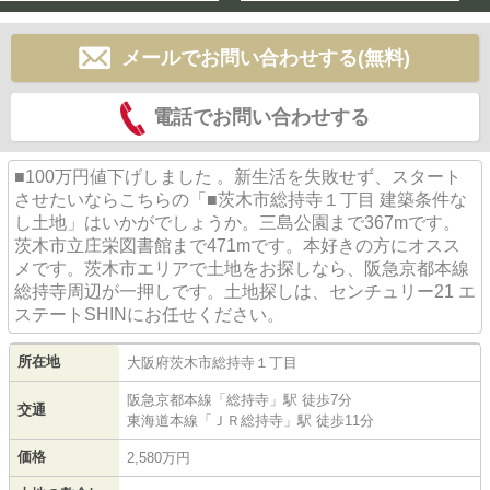
メールでお問い合わせする(無料)
電話でお問い合わせする
■100万円値下げしました 。新生活を失敗せず、スタート
させたいならこちらの「■茨木市総持寺１丁目 建築条件な
し土地」はいかがでしょうか。三島公園まで367mです。
茨木市立庄栄図書館まで471mです。本好きの方にオスス
メです。茨木市エリアで土地をお探しなら、阪急京都本線
総持寺周辺が一押しです。土地探しは、センチュリー21 エ
ステートSHINにお任せください。
所在地
大阪府
茨木市
総持寺
１丁目
阪急京都本線
「
総持寺
」駅 徒歩7分
交通
東海道本線
「
ＪＲ総持寺
」駅 徒歩11分
価格
2,580万円