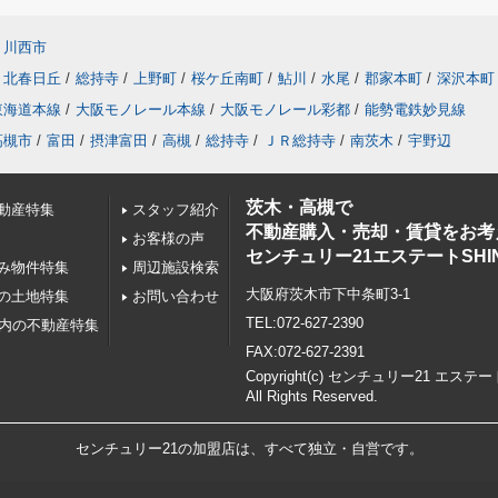
川西市
北春日丘
/
総持寺
/
上野町
/
桜ケ丘南町
/
鮎川
/
水尾
/
郡家本町
/
深沢本町
東海道本線
/
大阪モノレール本線
/
大阪モノレール彩都
/
能勢電鉄妙見線
高槻市
/
富田
/
摂津富田
/
高槻
/
総持寺
/
ＪＲ総持寺
/
南茨木
/
宇野辺
茨木・高槻で
動産特集
スタッフ紹介
不動産購入・売却・賃貸をお考
お客様の声
センチュリー21エステートSHI
み物件特集
周辺施設検索
大阪府茨木市下中条町3-1
の土地特集
お問い合わせ
TEL:072-627-2390
以内の不動産特集
FAX:072-627-2391
Copyright(c) センチュリー21 エステー
All Rights Reserved.
センチュリー21の加盟店は、すべて独立・自営です。