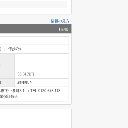
情報の見方
【売地】
）」 停歩7分
数
-
積
-
53.31万円
勢
雑種地 /-
市下中条町3-1
TEL:0120-675-118
業保証協会