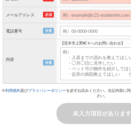
メールアドレス
必須
電話番号
任意
【茨木市上野町４へのお問い合わせ】
内容
任意
※
利用規約
及び
プライバシーポリシー
を必ずお読みください。左記内容に同
さい。
未入力項目がありま