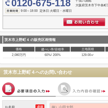
0120-675-118
〒567-0886
大阪府茨木市下中条町3
9:00～18:00 定休日:火曜日・水曜日
茨木市上野町４
の販売区画情報
価格
土地面積
建ぺい率/容積率
2,080万円
60%/ 200%
129.00㎡
茨木市上野町４
へのお問い合わせ
お名前
必須