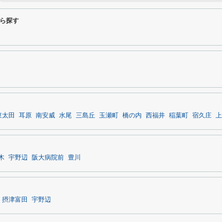
ら探す
東太田
耳原
南安威
水尾
三島丘
玉瀬町
橋の内
西福井
稲葉町
宿久庄
上
木
宇野辺
阪大病院前
豊川
摂津富田
宇野辺