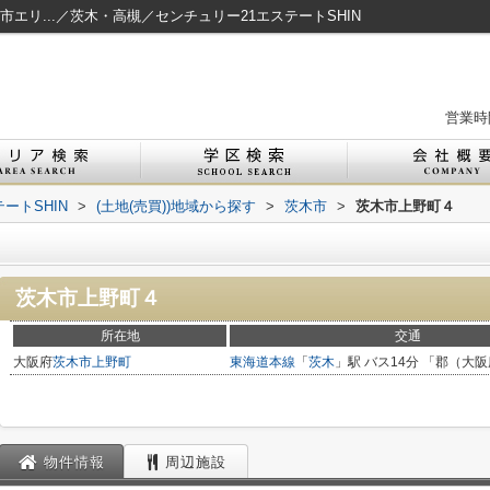
エリ...／茨木・高槻／センチュリー21エステートSHIN
営業時間
ートSHIN
>
(土地(売買))地域から探す
>
茨木市
>
茨木市上野町４
茨木市上野町４
所在地
交通
大阪府
茨木市
上野町
東海道本線
「
茨木
」駅 バス14分 「郡（大阪
物件情報
周辺施設