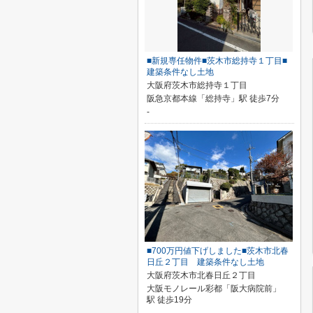
■新規専任物件■茨木市総持寺１丁目■
建築条件なし土地
大阪府茨木市総持寺１丁目
阪急京都本線「総持寺」駅 徒歩7分
-
■700万円値下げしました■茨木市北春
日丘２丁目 建築条件なし土地
大阪府茨木市北春日丘２丁目
大阪モノレール彩都「阪大病院前」
駅 徒歩19分