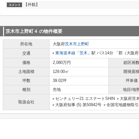
【外観】
コメント
茨木市上野町４
の物件概要
所在地
大阪府
茨木市
上野町
東海道本線
「
茨木
」駅 バス14分 「郡（大阪府
交通
価格
2,080万円
総区画
土地面積
129.00㎡
開発面
坪数
39.02坪
坪単価
種別
売地
地目/地
センチュリー21 エステートSHIN
大阪府茨木
取扱会社
大阪府知事 (5) 第50942号
全国宅地建物取引