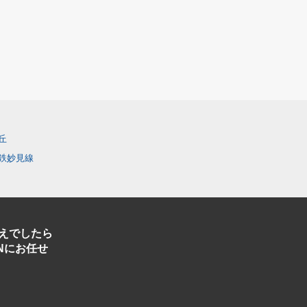
丘
鉄妙見線
えでしたら
Nにお任せ