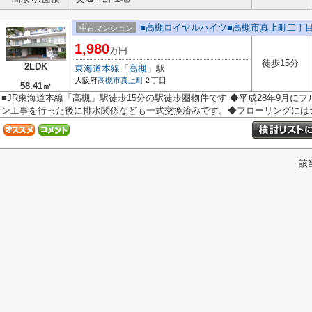
■高槻ロイヤルハイツ■高槻市真上町二丁
中古マンション
1,980
万円
徒歩15分
2LDK
東海道本線
「
高槻
」駅
大阪府
高槻市
真上町
２丁目
58.41㎡
■JR東海道本線「高槻」駅徒歩15分の駅徒歩圏物件です ◆平成28年9月に
ン工事を行った後に排水関係なども一式交換済みです。 ◆フローリングには天然
該