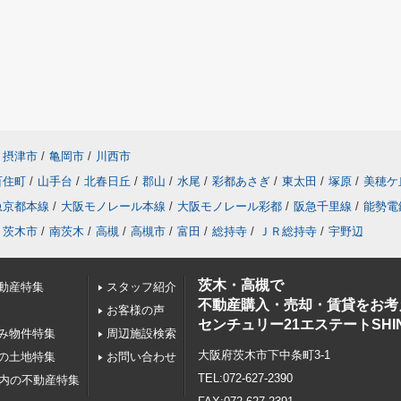
摂津市
/
亀岡市
/
川西市
百住町
/
山手台
/
北春日丘
/
郡山
/
水尾
/
彩都あさぎ
/
東太田
/
塚原
/
美穂ケ
急京都本線
/
大阪モノレール本線
/
大阪モノレール彩都
/
阪急千里線
/
能勢電
茨木市
/
南茨木
/
高槻
/
高槻市
/
富田
/
総持寺
/
ＪＲ総持寺
/
宇野辺
茨木・高槻で
動産特集
スタッフ紹介
不動産購入・売却・賃貸をお考
お客様の声
センチュリー21エステートSHI
み物件特集
周辺施設検索
大阪府茨木市下中条町3-1
の土地特集
お問い合わせ
TEL:072-627-2390
以内の不動産特集