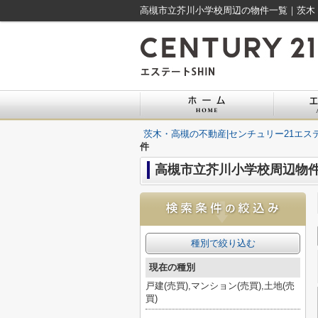
高槻市立芥川小学校周辺の物件一覧｜茨木・
茨木・高槻の不動産|センチュリー21エステ
件
高槻市立芥川小学校周辺物
種別で絞り込む
現在の種別
戸建(売買),マンション(売買),土地(売
買)