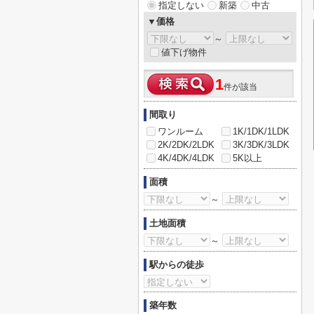
指定しない
新築
中古
▼価格
～
値下げ物件
1
件が該当
間取り
ワンルーム
1K/1DK/1LDK
2K/2DK/2LDK
3K/3DK/3LDK
4K/4DK/4LDK
5K以上
面積
～
土地面積
～
駅からの徒歩
築年数