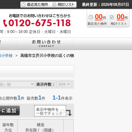
最終更新：2026年08月07日
00
00
件
件
最近見た物件
検討リスト
：9:00～18:00
定休日：火曜日・水曜日
川小学校
>
高槻市立芥川小学校の近くの物
表示件数：
1
1
1-1
当公開件数
件 販売数
件
件表示
表示中物件を
一括でチェック
築年数
構造
方位
所在階 / （階建）