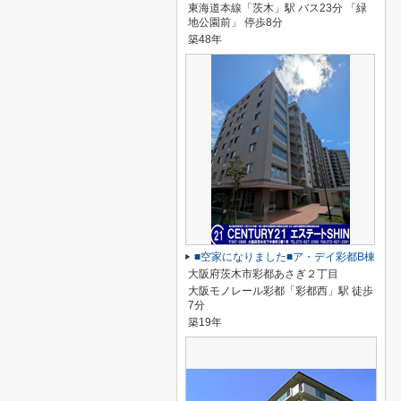
東海道本線「茨木」駅 バス23分 「緑
地公園前」 停歩8分
築48年
■空家になりました■ア・デイ彩都B棟
大阪府茨木市彩都あさぎ２丁目
大阪モノレール彩都「彩都西」駅 徒歩
7分
築19年