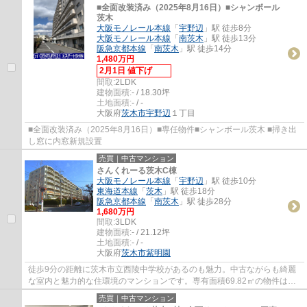
■全面改装済み（2025年8月16日）■シャンボール
茨木
大阪モノレール本線
「
宇野辺
」駅 徒歩8分
大阪モノレール本線
「
南茨木
」駅 徒歩13分
阪急京都本線
「
南茨木
」駅 徒歩14分
1,480万円
2月1日 値下げ
間取:
2LDK
建物面積:
- / 18.30坪
土地面積:
- / -
大阪府
茨木市
宇野辺
１丁目
■全面改装済み（2025年8月16日）■専任物件■シャンボール茨木 ■掃き出
し窓に内窓新規設置
売買｜中古マンション
さんくれーる茨木C棟
大阪モノレール本線
「
宇野辺
」駅 徒歩10分
東海道本線
「
茨木
」駅 徒歩18分
阪急京都本線
「
南茨木
」駅 徒歩28分
1,680万円
間取:
3LDK
建物面積:
- / 21.12坪
土地面積:
- / -
大阪府
茨木市
紫明園
徒歩9分の距離に茨木市立西陵中学校があるのも魅力。中古ながらも綺麗
な室内と魅力的な住環境のマンションです。専有面積69.82㎡の物件はい
かがですか。信頼と実績を誇るセンチュリー2...
売買｜中古マンション