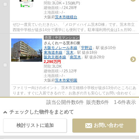
間取:
3LDK＋1S(納戸)
建物面積:
- / 24.28坪
土地面積:
- / -
大阪府
茨木市
穂積台
ぜひ一度見ていただきたい、「メロディハイム茨木D棟」です。茨木市立
西陵中学校が徒歩14分で通学にも便利です。駐車場利用代金は1ヵ月9000
円です。新居をお求めなら茨木市はいかがで...
売買｜中古マンション
さんくれーる茨木C棟
大阪モノレール本線
「
宇野辺
」駅 徒歩10分
東海道本線
「
茨木
」駅 徒歩18分
阪急京都本線
「
南茨木
」駅 徒歩28分
2,290万円
間取:
3LDK
建物面積:
- / 25.12坪
土地面積:
- / -
大阪府
茨木市
紫明園
ファミリー向けのポイント、茨木市立穂積小学校が徒歩13分のところにあ
ります。すぐに入居できるので、お急ぎの方も安心してお問い合わせくだ
さい。20帖以上もあるリビングでゆったり...
該当公開件数
6
件 販売数
6
件
1-6
件表示
チェックした物件をまとめて
検討リストに追加
お問い合わせ