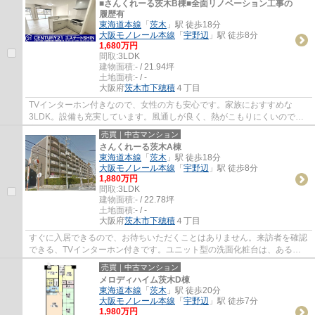
■さんくれーる茨木B棟■全面リノベーション工事の
履歴有
東海道本線
「
茨木
」駅 徒歩18分
大阪モノレール本線
「
宇野辺
」駅 徒歩8分
1,680万円
間取:
3LDK
建物面積:
- / 21.94坪
土地面積:
- / -
大阪府
茨木市
下穂積
４丁目
TVインターホン付きなので、女性の方も安心です。家族におすすめな
3LDK。設備も充実しています。風通しが良く、熱がこもりにくいので、
室内が暑くなりにくいです。2駅利用できる場所に...
売買｜中古マンション
さんくれーる茨木A棟
東海道本線
「
茨木
」駅 徒歩18分
大阪モノレール本線
「
宇野辺
」駅 徒歩8分
1,880万円
間取:
3LDK
建物面積:
- / 22.78坪
土地面積:
- / -
大阪府
茨木市
下穂積
４丁目
すぐに入居できるので、お待ちいただくことはありません。来訪者を確認
できる、TVインターホン付きです。ユニット型の洗面化粧台は、あると
とても便利な設備です。専有面積75.33平方メ...
売買｜中古マンション
メロディハイム茨木D棟
東海道本線
「
茨木
」駅 徒歩20分
大阪モノレール本線
「
宇野辺
」駅 徒歩7分
1,980万円