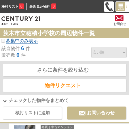
0
0
検討リスト
最近見た物件
お問合せ
茨木市立穂積小学校の周辺物件一覧
募集中のみ表示
6
該当物件
件
6
販売数
件
さらに条件を絞り込む
物件リクエスト
チェックした物件をまとめて
検討リストに追加
お問い合わせ
売買｜中古マンション