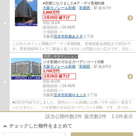
■空家になりました■ア・デイ彩都B棟
大阪モノレール彩都
「
彩都西
」駅 徒歩7分
2,980万円
3月20日 値下げ
間取:
3LDK
建物面積:
- / 26.68坪
土地面積:
- / -
大阪府
茨木市
彩都あさぎ
２丁目
こだわりポイント満載のア・デイ彩都B棟。 彩都友絋会病院まで402mで
す。専有面積88.2㎡でご家族と過ごすのにも問題のない広さです。当社は
確かな不動産情報をご提供しております。こ...
売買｜中古マンション
ジオ彩都のぞみ丘ガーデンコートB棟
大阪モノレール彩都
「
彩都西
」駅 徒歩6分
3,700万円
2月28日 値下げ
間取:
4LDK
建物面積:
- / 29.46坪
土地面積:
- / -
大阪府
茨木市
彩都やまぶき
２丁目
■180万円値下げしました。室内たいへん綺麗にお使いです♪ぜひ一度見て
いただきたい、「ジオ彩都のぞみ丘ガーデンコートB棟」です。日々の暮
らしに便利なラ・ムー 彩都店(スーパー)まで...
該当公開件数
2
件 販売数
2
件
1-2
件表示
チェックした物件をまとめて