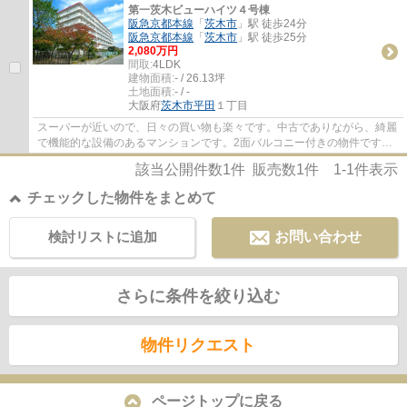
第一茨木ビューハイツ４号棟
阪急京都本線
「
茨木市
」駅 徒歩24分
阪急京都本線
「
茨木市
」駅 徒歩25分
2,080万円
間取:
4LDK
建物面積:
- / 26.13坪
土地面積:
- / -
大阪府
茨木市
平田
１丁目
スーパーが近いので、日々の買い物も楽々です。中古でありながら、綺麗
で機能的な設備のあるマンションです。2面バルコニー付きの物件です。
専有面積が86.4㎡でご家族での生活にも十分...
該当公開件数
1
件 販売数
1
件
1-1
件表示
チェックした物件をまとめて
検討リストに追加
お問い合わせ
さらに条件を絞り込む
物件リクエスト
ページトップに戻る