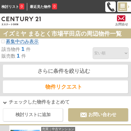
0
0
検討リスト
最近見た物件
お問合せ
イズミヤ まるとく市場平田店の周辺物件一覧
募集中のみ表示
1
該当物件
件
1
販売数
件
さらに条件を絞り込む
物件リクエスト
チェックした物件をまとめて
検討リストに追加
お問い合わせ
売買｜中古マンション