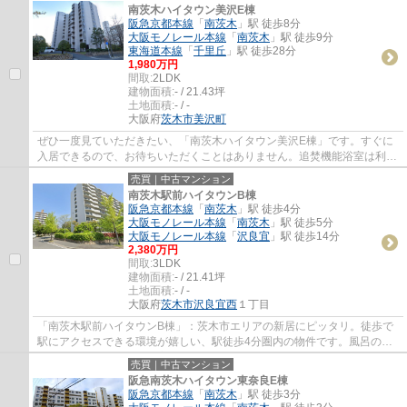
南茨木ハイタウン美沢E棟
阪急京都本線
「
南茨木
」駅 徒歩8分
大阪モノレール本線
「
南茨木
」駅 徒歩9分
東海道本線
「
千里丘
」駅 徒歩28分
1,980万円
間取:
2LDK
建物面積:
- / 21.43坪
土地面積:
- / -
大阪府
茨木市
美沢町
ぜひ一度見ていただきたい、「南茨木ハイタウン美沢E棟」です。すぐに
入居できるので、お待ちいただくことはありません。追焚機能浴室は利便
性が高いので、あって損はありません。2駅...
売買｜中古マンション
南茨木駅前ハイタウンB棟
阪急京都本線
「
南茨木
」駅 徒歩4分
大阪モノレール本線
「
南茨木
」駅 徒歩5分
大阪モノレール本線
「
沢良宜
」駅 徒歩14分
2,380万円
間取:
3LDK
建物面積:
- / 21.41坪
土地面積:
- / -
大阪府
茨木市
沢良宜西
１丁目
「南茨木駅前ハイタウンB棟」：茨木市エリアの新居にピッタリ。徒歩で
駅にアクセスできる環境が嬉しい、駅徒歩4分圏内の物件です。風呂の湯
が冷めた時も追焚機能浴室があるので便利で...
売買｜中古マンション
阪急南茨木ハイタウン東奈良E棟
阪急京都本線
「
南茨木
」駅 徒歩3分