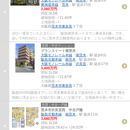
大阪モノレール本線
「
南茨木
」駅 徒歩3分
東海道本線
「
茨木
」駅 徒歩23分
2,380万円
間取:
3LDK
建物面積:
- / 21.40坪
土地面積:
- / -
大阪府
茨木市
東奈良
３丁目
ぜひ一度見ていただきたい、「阪急南茨木ハイタウン東奈良E棟」です。
歩いて481mのところに茨木天王郵便局があります。こちらの物件は南向
きです。多くの方に好評な、清潔感のある室内...
売買｜中古マンション
グランスイート南茨木
大阪モノレール本線
「
南茨木
」駅 徒歩6分
阪急京都本線
「
南茨木
」駅 徒歩6分
大阪モノレール本線
「
沢良宜
」駅 徒歩17分
3,400万円
間取:
2LDK
建物面積:
- / 21.87坪
土地面積:
- / -
大阪府
茨木市
東奈良
３丁目
阪急OASIS(阪急オアシス) 茨木東奈良店まで徒歩5分と近くて、買い物を
気軽に済ませたい主婦の方に嬉しい立地です。立地条件の良い中古マンシ
ョンは生活の質を高めてくれます。当社はお...
売買｜中古一戸建
茨木市沢良宜西 中古戸建
阪急京都本線
「
南茨木
」駅 徒歩11分
3,480万円
間取:
3LDK
建物面積:
79.42㎡ / 24.02坪