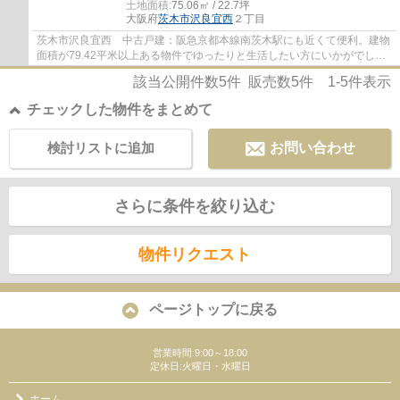
土地面積:
75.06㎡ / 22.7坪
大阪府
茨木市
沢良宜西
２丁目
茨木市沢良宜西 中古戸建：阪急京都本線南茨木駅にも近くて便利。建物
面積が79.42平米以上ある物件でゆったりと生活したい方にいかがでしょ
うか。対面式キッチンなので開放感のある室...
該当公開件数
5
件 販売数
5
件
1-5
件表示
チェックした物件をまとめて
検討リストに追加
お問い合わせ
さらに条件を絞り込む
物件リクエスト
ページトップに戻る
営業時間:9:00～18:00
定休日:火曜日・水曜日
ホーム