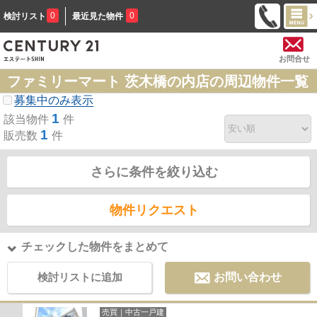
0
0
検討リスト
最近見た物件
お問合せ
ファミリーマート 茨木橋の内店の周辺物件一覧
募集中のみ表示
1
該当物件
件
1
販売数
件
さらに条件を絞り込む
物件リクエスト
チェックした物件をまとめて
検討リストに追加
お問い合わせ
売買｜中古一戸建