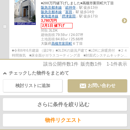
■200万円値下げしました■高槻市富田町六丁目
阪急京都本線
「
総持寺
」駅 徒歩13分
阪急京都本線
「
富田
」駅 徒歩14分
東海道本線
「
摂津富田
」駅 徒歩17分
3,780万円
2月1日 値下げ
間取:
3LDK
建物面積:
79.59㎡ / 24.07坪
土地面積:
84.83㎡ / 25.66坪
大阪府
高槻市
富田町
６丁目
■令和6年6月建築 （築2年）■3LDKの築浅戸建て ■LDKに床暖房付 ■２４
時間換気 ■床全面がガラスコーティング済 ■対面式システムキッチン
■トイレ２ヶ所 ■阪急京都線「総持寺」駅徒歩...
該当公開件数
1
件 販売数
1
件
1-1
件表示
チェックした物件をまとめて
検討リストに追加
お問い合わせ
さらに条件を絞り込む
物件リクエスト