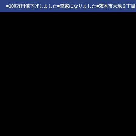
■100万円値下げしました■空家になりました■茨木市大池２丁目