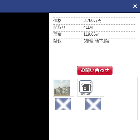
価格
3,780万円
間取り
4LDK
面積
119.65㎡
階数
5階建 地下1階
外観
区画図