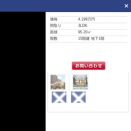
価格
4,199万円
間取り
3LDK
面積
95.20㎡
階数
15階建 地下1階
外観