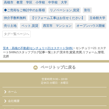
高槻市 教育 学区 小学校 中学校 大学
◆ご売却をご検討中のお客様
リノベーション,賃貸
割引
仲介手数料無料
【リフォーム工事はお任せください】
立命館大学
売り土地
ペット,賃貸
西宮市 マンション
オープンハウス開催
タグ一覧ページへ
茨木・高槻の不動産|センチュリー21エステートSHIN
>
センチュリー21 エステ
ートSHINのスタッフブログ記事一覧 | タグ:茨木市,賃貸,売買,リフォーム,管理,
北摂
ページトップに戻る
営業時間:9:00～18:00
定休日:火曜日・水曜日
ホーム
会社概要