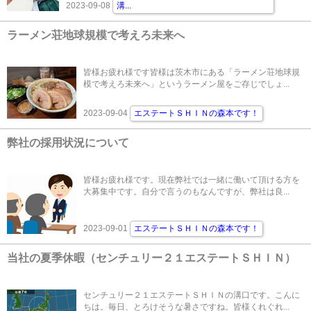
2023-09-08
溝
...
ラーメン荘地球規模で考えろ未来へ
皆様お疲れ様です皆様は茨木市にある「ラーメン荘地球規
模で考えろ未来へ」というラーメン屋をご存じでしょ...
2023-09-04
エステートＳＨＩＮの森本です！
弊社の採用状況について
皆様お疲れ様です。現在弊社では一緒に働いて頂ける方を
大募集中です。自分で言うのもなんですが、弊社は良...
2023-09-01
エステートＳＨＩＮの森本です！
当社の夏季休暇（センチュリー２１エステートＳＨＩＮ）
センチュリー２１エステートＳＨＩＮの溝口です。こんに
ちは。毎日、とろけそうな暑さですね。皆様くれぐれ...