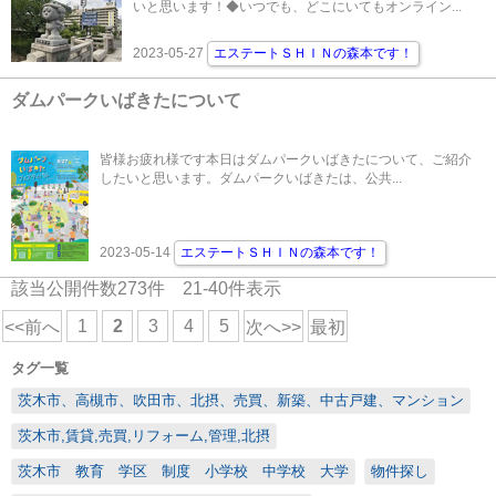
いと思います！◆いつでも、どこにいてもオンライン...
2023-05-27
エステートＳＨＩＮの森本です！
ダムパークいばきたについて
皆様お疲れ様です本日はダムパークいばきたについて、ご紹介
したいと思います。ダムパークいばきたは、公共...
2023-05-14
エステートＳＨＩＮの森本です！
該当公開件数
273
件
21-40
件表示
1
2
3
4
5
<<前へ
次へ>>
最初
タグ一覧
茨木市、高槻市、吹田市、北摂、売買、新築、中古戸建、マンション
茨木市,賃貸,売買,リフォーム,管理,北摂
茨木市 教育 学区 制度 小学校 中学校 大学
物件探し