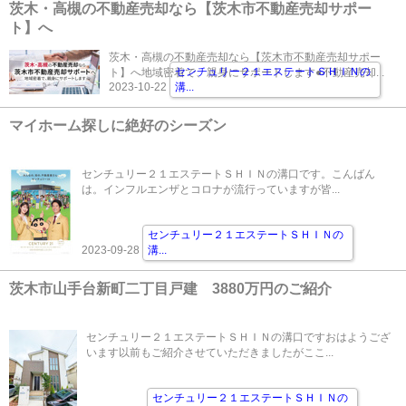
茨木・高槻の不動産売却なら【茨木市不動産売却サポー
ト】へ
茨木・高槻の不動産売却なら【茨木市不動産売却サポー
センチュリー２１エステートＳＨＩＮの
ト】へ地域密着で、親身にサポートします●不動産売却...
2023-10-22
溝
...
マイホーム探しに絶好のシーズン
センチュリー２１エステートＳＨＩＮの溝口です。こんばん
は。インフルエンザとコロナが流行っていますが皆...
センチュリー２１エステートＳＨＩＮの
2023-09-28
溝
...
茨木市山手台新町二丁目戸建 3880万円のご紹介
センチュリー２１エステートＳＨＩＮの溝口ですおはようござ
います以前もご紹介させていただきましたがここ...
センチュリー２１エステートＳＨＩＮの