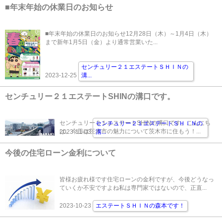
■年末年始の休業日のお知らせ
■年末年始の休業日のお知らせ12月28日（木）～1月4日（木）
まで新年1月5日（金）より通常営業いた...
センチュリー２１エステートＳＨＩＮの
2023-12-25
溝
...
センチュリー２１エステートSHINの溝口です。
センチュリー２１エステートSHINの溝口です。こんにち
センチュリー２１エステートＳＨＩＮの
は。今日は茨木市の魅力について茨木市に住もう！...
2023-11-03
溝
...
今後の住宅ローン金利について
皆様お疲れ様です住宅ローンの金利ですが、今後どうなっ
ていくか不安ですよね私は専門家ではないので、正直...
2023-10-23
エステートＳＨＩＮの森本です！