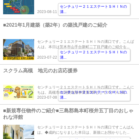
センチュリー２１エステートＳＨＩＮの
2023-08-11
溝
...
■2021年1月建築（築2年）の築浅戸建のご紹介
センチュリー２１エステートＳＨＩＮの溝口です。こんば
んは。本日は茨木市山手台新町二丁目戸建のご紹介を...
センチュリー２１エステートＳＨＩＮの
2023-07-22
溝
...
スクラム高槻 地元のお店応援券
センチュリー２１エステートＳＨＩＮの溝口です。こんに
センチュリー２１エステートＳＨＩＮの
ちは。高槻市の消費危険事業第5弾としてスクラム高...
2023-07-08
溝
...
■新規専任物件のご紹介■三島郡島本町桜井五丁目のおしゃ
れな洋館
センチュリー２１エステートＳＨＩＮの溝口ですこんばん
は。◆成約になりました本日は、新規にお預かりした...