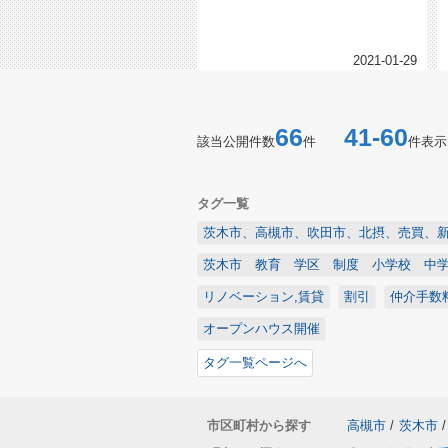
が、体には気を付けてお過ごしくだ
さ...
2021-01-29
66
41-60
該当公開件数
件
件表示
タグ一覧
茨木市、高槻市、吹田市、北摂、売買、
茨木市 教育 学区 制度 小学校 中
リノベーション,賃貸
割引
仲介手数
オープンハウス開催
タグ一覧ページへ
市区町村から探す
高槻市
/
茨木市
/