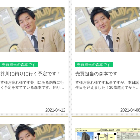
売買担当の森本です
売買担当の森本です
芥川に釣りに行く予定です！
売買担当の森本です
皆様お疲れ様です芥川にある釣堀に行
皆様お疲れ様です私事ですが、本日誕
く予定を立てている森本です。釣りに
生日を迎えました！30歳超えてから一
行こうと思うと車移動で1時間以上...
年が早いこと早いこと時間を大切...
2021-04-12
2021-04-0