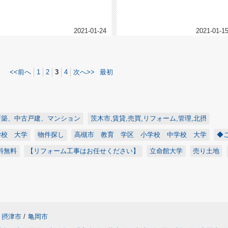
とに少ないです。売却をご検討中の...
もあり返済が滞っている人が増えて...
2021-01-24
2021-01-1
<<前へ
1
2
3
4
次へ>>
最初
新築、中古戸建、マンション
茨木市,賃貸,売買,リフォーム,管理,北摂
学校 大学
物件探し
高槻市 教育 学区 小学校 中学校 大学
◆
料無料
【リフォーム工事はお任せください】
立命館大学
売り土地
摂津市
/
亀岡市