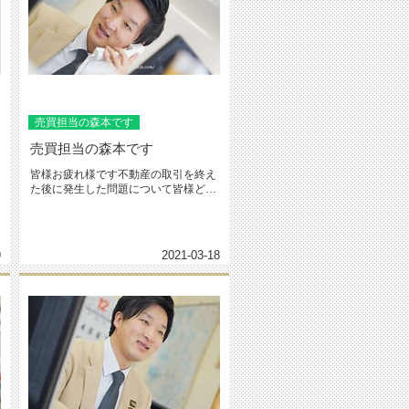
売買担当の森本です
売買担当の森本です
皆様お疲れ様です不動産の取引を終え
た後に発生した問題について皆様どう
されておりますか？仲介を依頼した...
9
2021-03-18