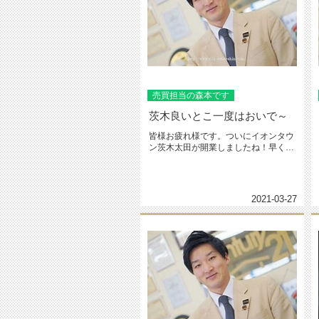
売買担当の森本です
茨木良いとこ一度はおいで～
皆様お疲れ様です。ついにイオンタウ
ン茨木太田が開業しましたね！早く行
きたい！51店舗も入っているんで...
2021-03-27