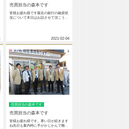
売買担当の森本です
皆様お疲れ様です最近の銀行の融資状
況について本日はお話させて頂こうと
思います。正直言いまして審査が厳...
8
2021-02-04
売買担当の森本です
売買担当の森本です
皆様お疲れ様です。寒い日が続きます
ね先日も案内時に手がかじかんで難儀