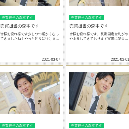
売買担当の森本です
売買担当の森本です
売買担当の森本です
売買担当の森本です
皆様お疲れ様です少しづつ暖かくなっ
皆様お疲れ様です。長期固定金利がや
てきましたね！やっと釣りに行けま
や上昇してきております実際に楽天銀
す！バイクにも乗れます！良い季節
行は金利を引き上げ憂鬱です、、、...
で...
2021-03-07
2021-03-0
売買担当の森本です
売買担当の森本です