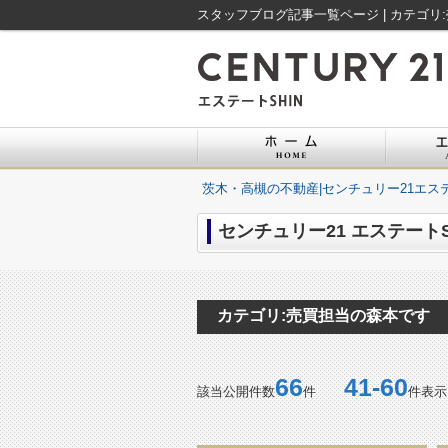
茨木・高槻の不動産|センチュリー21エステ
センチュリー21 エステート
カテゴリ:売買担当の森本です
66
41-60
該当公開件数
件
件表示