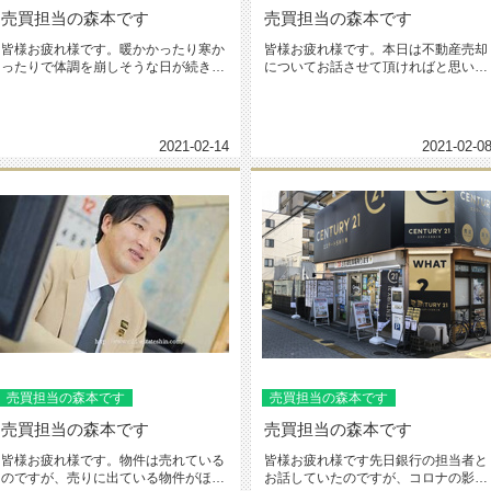
売買担当の森本です
売買担当の森本です
皆様お疲れ様です。暖かかったり寒か
皆様お疲れ様です。本日は不動産売却
ったりで体調を崩しそうな日が続きま
についてお話させて頂ければと思いま
すが、皆様元気にお過ごしでしょう...
す。不動産売却で大事な事はなんだ...
2021-02-14
2021-02-0
売買担当の森本です
売買担当の森本です
売買担当の森本です
売買担当の森本です
皆様お疲れ様です。物件は売れている
皆様お疲れ様です先日銀行の担当者と
のですが、売りに出ている物件がほん
お話していたのですが、コロナの影響