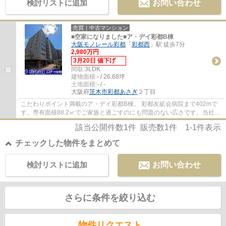
検討リストに追加
お問い合わせ
売買｜中古マンション
■空家になりました■ア・デイ彩都B棟
大阪モノレール彩都
「
彩都西
」駅 徒歩7分
2,980万円
3月20日 値下げ
間取:
3LDK
建物面積:
- / 26.68坪
土地面積:
- / -
大阪府
茨木市
彩都あさぎ
２丁目
こだわりポイント満載のア・デイ彩都B棟。 彩都友絋会病院まで402mで
す。専有面積88.2㎡でご家族と過ごすのにも問題のない広さです。当社は
確かな不動産情報をご提供しております。こ...
該当公開件数
1
件 販売数
1
件
1-1
件表示
チェックした物件をまとめて
検討リストに追加
お問い合わせ
さらに条件を絞り込む
物件リクエスト