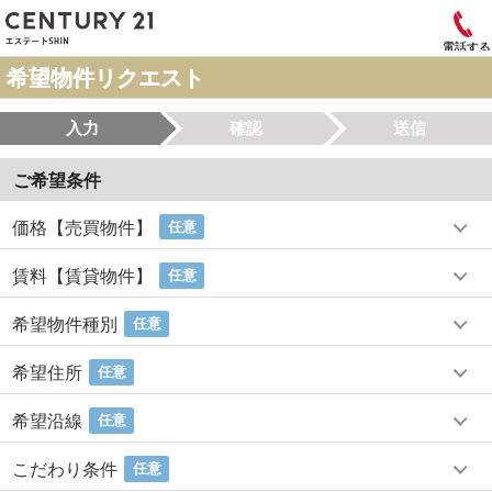
電話する
希望物件リクエスト
入力
確認
送信
ご希望条件
価格【売買物件】
任意
賃料【賃貸物件】
任意
希望物件種別
任意
希望住所
任意
希望沿線
任意
こだわり条件
任意