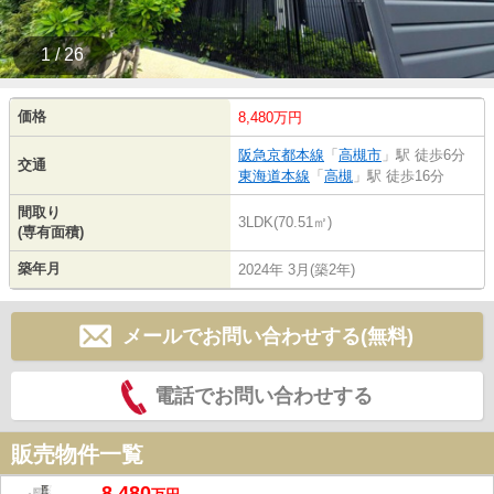
1 / 26
価格
8,480万円
阪急京都本線
「
高槻市
」駅 徒歩6分
交通
東海道本線
「
高槻
」駅 徒歩16分
間取り
3LDK(70.51㎡)
(専有面積)
築年月
2024年 3月(築2年)
メールでお問い合わせする(無料)
電話でお問い合わせする
販売物件一覧
8,480