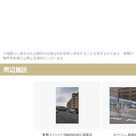
※地図上に表示される物件の位置は付近住所に所在することを表すものであり、実際の
物件所在地とは異なる場合がございます。
周辺施設
業務スーパー TAKENOKO 高槻店
ローソン 高槻