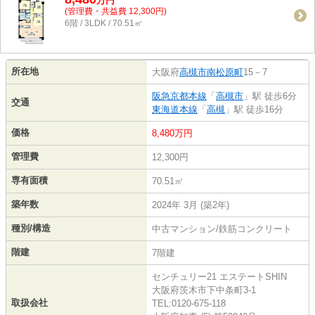
万
円
(管理費・共益費 12,300円)
6階 / 3LDK / 70.51㎡
所在地
大阪府
高槻市
南松原町
15－7
阪急京都本線
「
高槻市
」駅 徒歩6分
交通
東海道本線
「
高槻
」駅 徒歩16分
価格
8,480万円
管理費
12,300円
専有面積
70.51㎡
築年数
2024年 3月 (築2年)
種別/構造
中古マンション/鉄筋コンクリート
階建
7階建
センチュリー21 エステートSHIN
大阪府茨木市下中条町3-1
取扱会社
TEL:0120-675-118