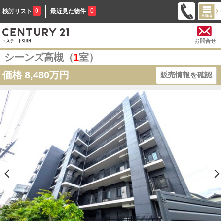
0
0
検討リスト
最近見た物件
お問合せ
シーンズ高槻（
1
室）
価格
8,480万円
販売情報を確認