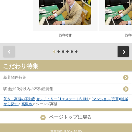
浅利祐作
浅利
前
こだわり特集
新着物件特集
駅徒歩10分以内の不動産特集
茨木・高槻の不動産|センチュリー21エステートSHIN
>
(マンション(売買))地域
から探す
>
高槻市
>
シーンズ高槻
ページトップに戻る
営業時間:9:00～18:00