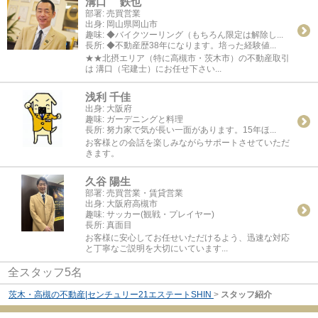
溝口 鉄也
部署:
売買営業
出身:
岡山県岡山市
趣味:
◆バイクツーリング（もちろん限定は解除し...
長所:
◆不動産歴38年になります。培った経験値...
★★北摂エリア（特に高槻市・茨木市）の不動産取引
は 溝口（宅建士）にお任せ下さい...
浅利 千佳
出身:
大阪府
趣味:
ガーデニングと料理
長所:
努力家で気が長い一面があります。15年ほ...
お客様との会話を楽しみながらサポートさせていただ
きます。
久谷 陽生
部署:
売買営業・賃貸営業
出身:
大阪府高槻市
趣味:
サッカー(観戦・プレイヤー)
長所:
真面目
お客様に安心してお任せいただけるよう、迅速な対応
と丁寧なご説明を大切にいています...
全スタッフ5名
茨木・高槻の不動産|センチュリー21エステートSHIN
>
スタッフ紹介