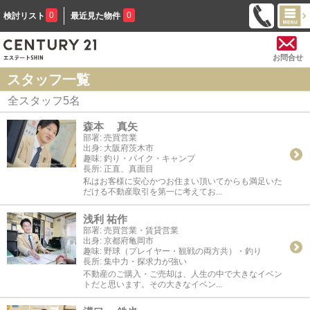
0
0
検討リスト
最近見た物件
お問合せ
スタッフ一覧
全スタッフ
5
名
森本 真矢
部署:
売買営業
出身:
大阪府茨木市
趣味:
釣り・バイク・キャンプ
長所:
正直、真面目
私はお客様に安心かつお住まい頂いてからも満足いた
だける不動産取引を第一に考えてお...
浅利 祐作
部署:
売買営業・賃貸営業
出身:
京都府亀岡市
趣味:
野球（プレイヤー・観戦の両方共）・釣り
長所:
集中力・探求力が強い
不動産のご購入・ご売却は、人生の中で大きなイベン
トだと思います。その大きなイベン...