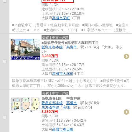
間取:
4LDK
建物面積:
89.50㎡ / 27.07坪
土地面積:
93.16㎡ / 28.18坪
大阪府
高槻市
栄町
３丁目
■２台駐車可 （普通車＋軽自動車駐車可能 ■間口の広い整形地 ■全室６
帖以上の４ＬＤＫ ■土地約２８．１８坪 ■Ｌ字型バルコニー（屋根付
き）で雨の日のお洗濯も安心 センチュリー21...
売買｜中古一戸建
■新規専任物件■高槻市大塚町四丁目
阪急京都本線
「
高槻市
」駅 バス14分 「大塚」 停歩
5分
3,280万円
間取:
4LDK
建物面積:
93.15㎡ / 28.17坪
土地面積:
81.00㎡ / 24.5坪
大阪府
高槻市
大塚町
４丁目
阪急京都本線高槻市駅周辺への引っ越しをお考えなら「■新規専任物件■高
槻市大塚町四丁目」。家から399mのところには第二東和会病院がありま
す。こちらは中古一戸建ての物件です。浄水...
売買｜中古一戸建
高槻市春日町 中古戸建
阪急京都本線
「
高槻市
」駅 徒歩18分
東海道本線
「
高槻
」駅 徒歩27分
3,280万円
間取:
5LDK
建物面積:
113.79㎡ / 34.42坪
土地面積:
54.34㎡ / 16.43坪
大阪府
高槻市
春日町