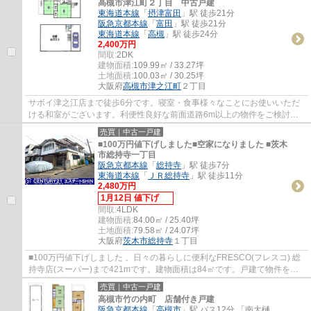
高槻市津江町２丁目 中古戸建
東海道本線
「
摂津富田
」駅 徒歩21分
阪急京都本線
「
富田
」駅 徒歩21分
東海道本線
「
高槻
」駅 徒歩24分
2,400万円
間取:
2DK
建物面積:
109.99㎡ / 33.27坪
土地面積:
100.03㎡ / 30.25坪
大阪府
高槻市
津之江町
２丁目
サボイ津之江店まで徒歩6分です。寝室・食事様々なことにお使いいただ
ける和室がございます。利便性良好な前面道路6m以上の物件をご検討く
ださいませ。建物面積109.99㎡もありますので...
売買｜中古一戸建
■100万円値下げしました■空家になりました ■茨木
市総持寺一丁目
阪急京都本線
「
総持寺
」駅 徒歩7分
東海道本線
「
ＪＲ総持寺
」駅 徒歩11分
2,480万円
1月12日 値下げ
間取:
4LDK
建物面積:
84.00㎡ / 25.40坪
土地面積:
79.58㎡ / 24.07坪
大阪府
茨木市
総持寺
１丁目
■100万円値下げしました 。日々の暮らしに便利なFRESCO(フレスコ) 総
持寺店(スーパー)まで421mです。建物面積は84㎡です。戸建て物件をお
探しの方は、便利な価格からなる中古物件はい...
売買｜中古一戸建
高槻市竹の内町 店舗付き戸建
阪急京都本線
「
高槻市
」駅 バス12分 「南大樋