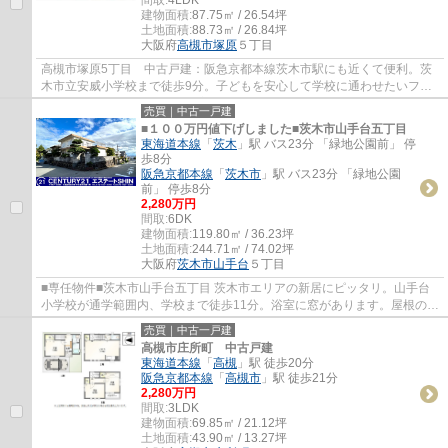
建物面積:
87.75㎡ / 26.54坪
土地面積:
88.73㎡ / 26.84坪
大阪府
高槻市
塚原
５丁目
高槻市塚原5丁目 中古戸建：阪急京都本線茨木市駅にも近くて便利。茨
木市立安威小学校まで徒歩9分。子どもを安心して学校に通わせたいファ
ミリーにおすすめです。全居室6帖以上の物件...
売買｜中古一戸建
■１００万円値下げしました■茨木市山手台五丁目
東海道本線
「
茨木
」駅 バス23分 「緑地公園前」 停
歩8分
阪急京都本線
「
茨木市
」駅 バス23分 「緑地公園
前」 停歩8分
2,280万円
間取:
6DK
建物面積:
119.80㎡ / 36.23坪
土地面積:
244.71㎡ / 74.02坪
大阪府
茨木市
山手台
５丁目
■専任物件■茨木市山手台五丁目 茨木市エリアの新居にピッタリ。山手台
小学校が通学範囲内、学校まで徒歩11分。浴室に窓があります。屋根の一
部を使用したルーフバルコニーがあります。...
売買｜中古一戸建
高槻市庄所町 中古戸建
東海道本線
「
高槻
」駅 徒歩20分
阪急京都本線
「
高槻市
」駅 徒歩21分
2,280万円
間取:
3LDK
建物面積:
69.85㎡ / 21.12坪
土地面積:
43.90㎡ / 13.27坪