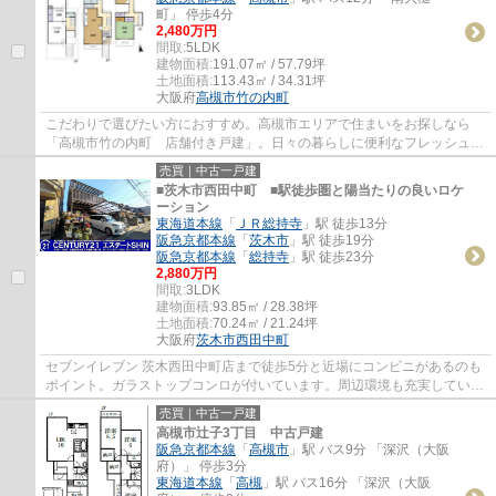
町」 停歩4分
2,480万円
間取:
5LDK
建物面積:
191.07㎡ / 57.79坪
土地面積:
113.43㎡ / 34.31坪
大阪府
高槻市
竹の内町
こだわりで選びたい方におすすめ。高槻市エリアで住まいをお探しなら
「高槻市竹の内町 店舗付き戸建」。日々の暮らしに便利なフレッシュバ
ザール 高槻辻子店(スーパー)まで411mです。...
売買｜中古一戸建
■茨木市西田中町 ■駅徒歩圏と陽当たりの良いロケ
ーション
東海道本線
「
ＪＲ総持寺
」駅 徒歩13分
阪急京都本線
「
茨木市
」駅 徒歩19分
阪急京都本線
「
総持寺
」駅 徒歩23分
2,880万円
間取:
3LDK
建物面積:
93.85㎡ / 28.38坪
土地面積:
70.24㎡ / 21.24坪
大阪府
茨木市
西田中町
セブンイレブン 茨木西田中町店まで徒歩5分と近場にコンビニがあるのも
ポイント。ガラストップコンロが付いています。周辺環境も充実している
中古の戸建て物件です。徒歩13分で駅への...
売買｜中古一戸建
高槻市辻子3丁目 中古戸建
阪急京都本線
「
高槻市
」駅 バス9分 「深沢（大阪
府）」 停歩3分
東海道本線
「
高槻
」駅 バス16分 「深沢（大阪