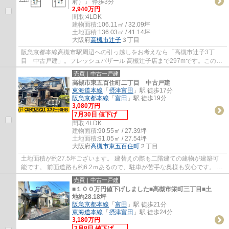
府）」 停歩3分
2,940万円
間取:
4LDK
建物面積:
106.11㎡ / 32.09坪
土地面積:
136.03㎡ / 41.14坪
大阪府
高槻市
辻子
３丁目
阪急京都本線高槻市駅周辺への引っ越しをお考えなら「高槻市辻子3丁
目 中古戸建」。フレッシュバザール 高槻辻子店まで297mです。この物
件はトイレが2ヶ所にあります。駐車が2台も可...
売買｜中古一戸建
高槻市東五百住町二丁目 中古戸建
東海道本線
「
摂津富田
」駅 徒歩17分
阪急京都本線
「
富田
」駅 徒歩19分
3,080万円
7月30日 値下げ
間取:
4LDK
建物面積:
90.55㎡ / 27.39坪
土地面積:
91.05㎡ / 27.54坪
大阪府
高槻市
東五百住町
２丁目
土地面積が約27.5坪ございます。 建替えの際も二階建ての建物が建築可
能です。 前面道路も約6.2ｍあるので、駐車が苦手な奥様も安心です。 室
内も丁寧にお使いです。
売買｜中古一戸建
■１００万円値下げしました■高槻市栄町三丁目■土
地約28.18坪
阪急京都本線
「
富田
」駅 徒歩21分
東海道本線
「
摂津富田
」駅 徒歩24分
3,180万円
3月8日 値下げ