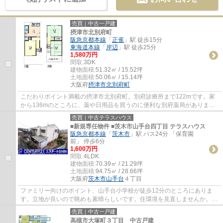
売買｜中古一戸建
摂津市北別府町
阪急京都本線
「
正雀
」駅 徒歩15分
東海道本線
「
岸辺
」駅 徒歩25分
1,580万円
間取:
3DK
建物面積:
51.32㎡ / 15.52坪
土地面積:
50.06㎡ / 15.14坪
大阪府
摂津市
北別府町
こだわりポイント満載の摂津市北別府町。別府診療所まで122mです。家
から136mのところに、薬や日用品を買うのに便利な別府薬局がありま
す。地域に密着した当社には、摂津市の不動産情...
売買｜中古テラスハウス
■新規専任物件 ■茨木市山手台四丁目 テラスハウス
阪急京都本線
「
茨木市
」駅 バス24分 「保育園
前」 停歩6分
1,600万円
間取:
4LDK
建物面積:
70.39㎡ / 21.29坪
土地面積:
94.75㎡ / 28.66坪
大阪府
茨木市
山手台
４丁目
ファミリー向けのポイント、山手台小学校が徒歩12分のところにありま
す。立地が良いので眺めも素晴らしいです。住環境を見直しませんか。不
動産を探すなら、当社にお任せください。
売買｜中古一戸建
高槻市大塚町３丁目 中古戸建