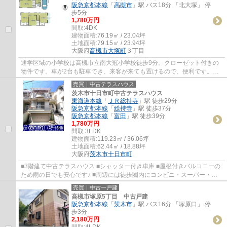
阪急京都本線
「
高槻市
」駅 バス18分 「北大塚」 停
歩5分
1,780万円
間取:
4DK
建物面積:
76.19㎡ / 23.04坪
土地面積:
79.15㎡ / 23.94坪
大阪府
高槻市
大塚町
３丁目
通学区域の小学校は高槻市立南大冠小学校徒歩9分。クローゼット付きの
物件です。車が2台も駐車でき、来客が来ても置けるので、便利です。建
物面積76.19㎡もありますので、ご検討くださ...
売買｜中古テラスハウス
茨木市十日市町中古テラスハウス
東海道本線
「
ＪＲ総持寺
」駅 徒歩29分
阪急京都本線
「
総持寺
」駅 徒歩37分
阪急京都本線
「
富田
」駅 徒歩39分
1,780万円
間取:
3LDK
建物面積:
119.23㎡ / 36.06坪
土地面積:
62.44㎡ / 18.88坪
大阪府
茨木市
十日市町
■3階建て中古テラスハウス ■シャッター付き車庫 ■屋根付きバルコニーの
ため雨の日でも安心です♪ ■周辺には徒歩圏内にコンビニ・スーパー・ホ
ームセンターなど商業施設が充実しています！
売買｜中古一戸建
高槻市塚原5丁目 中古戸建
阪急京都本線
「
茨木市
」駅 バス16分 「塚原口」 停
歩3分
2,180万円
間取:
4LDK