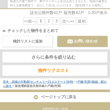
新築の戸建て物件で、夢のマイホーム生活を送りませんか。地震の被害を
抑える耐震構造で、安心して生活いただけます。2駅利用できる場所にあ
るので利便性が高いです。建物面積は85.24...
該当公開件数
42
戸 販売数
42
戸
1-20
戸表示
1
2
3
<<前へ
次へ>>
最初
チェックした物件をまとめて
検討リストに追加
お問い合わせ
さらに条件を絞り込む
物件リクエスト
茨木・高槻の不動産|センチュリー21エステートSHIN
>
(戸建(売買))路線・駅か
ら探す
>
阪急電鉄阪急京都本線の戸建(売買)
ページトップに戻る
営業時間:9:00～18:00