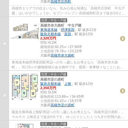
大阪府
高槻市
庄所町
高槻市エリアでの住まいなら、住み心地も快適な「高槻市庄所町 中古戸
建」はいかがでしょうか。セブン-イレブン 高槻城西町店まで徒歩2分と近
場にコンビニがあるのもポイント。お住ま...
売買｜中古一戸建
高槻市赤大路町 中古戸建
東海道本線
「
摂津富田
」駅 徒歩11分
阪急京都本線
「
富田
」駅 徒歩12分
2,320万円
間取:
4LDK
建物面積:
92.25㎡ / 27.90坪
土地面積:
76.78㎡ / 23.22坪
大阪府
高槻市
赤大路町
東海道本線摂津富田駅周辺への引っ越しをお考えなら「高槻市赤大路
町」。92.25㎡の建物面積がある物件です。寝室・食事様々なことにお使
いいただける和室がございます。近くにスーパー...
売買｜中古一戸建
高槻市淀の原町
阪急京都本線
「
上牧
」駅 徒歩12分
2,350万円
間取:
5LDK
建物面積:
113.89㎡ / 34.45坪
土地面積:
61.42㎡ / 18.57坪
大阪府
高槻市
淀の原町
阪急京都本線上牧駅周辺への引っ越しをお考えなら「高槻市淀の原町」。
マルヤス 上牧店まで徒歩5分です。ゆったりとしたくつろぎの空間のあ
る、5LDKの物件です。センチュリー21 エステ...
売買｜中古一戸建