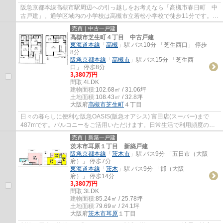
阪急京都本線高槻市駅周辺への引っ越しをお考えなら「高槻市春日町 中
古戸建」。通学区域内の小学校は高槻市立若松小学校で徒歩11分です。平
坦地の物件なら、坂道もなく移動も快適に...
売買｜中古一戸建
高槻市芝生町４丁目 中古戸建
東海道本線
「
高槻
」駅 バス10分 「芝生西口」 停歩
8分
阪急京都本線
「
高槻市
」駅 バス15分 「芝生西
口」 停歩8分
3,380万円
間取:
4LDK
建物面積:
102.68㎡ / 31.06坪
土地面積:
108.43㎡ / 32.8坪
大阪府
高槻市
芝生町
４丁目
日々の暮らしに便利な阪急OASIS(阪急オアシス) 富田店(スーパー)まで
487mです。バルコニーをご活用いただけます。日常生活で利用頻度の高
い水回りだからこそ、使い勝手のいいシステム...
売買｜新築一戸建
茨木市耳原１丁目 新築戸建
阪急京都本線
「
茨木市
」駅 バス9分 「五日市（大阪
府）」 停歩7分
東海道本線
「
茨木
」駅 バス9分 「郡（大阪
府）」 停歩14分
3,380万円
間取:
3LDK
建物面積:
85.24㎡ / 25.78坪
土地面積:
79.69㎡ / 24.1坪
大阪府
茨木市
耳原
１丁目