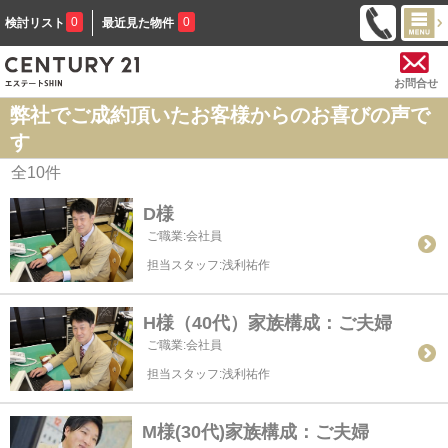
0
0
検討リスト
最近見た物件
お問合せ
弊社でご成約頂いたお客様からのお喜びの声で
す
全
10
件
D様
ご職業:会社員
担当スタッフ:浅利祐作
H様（40代）家族構成：ご夫婦
ご職業:会社員
担当スタッフ:浅利祐作
M様(30代)家族構成：ご夫婦