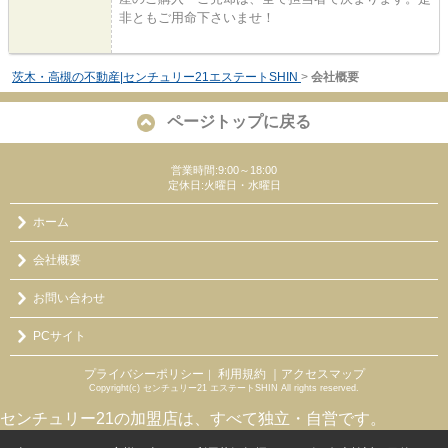
非ともご用命下さいませ！
茨木・高槻の不動産|センチュリー21エステートSHIN
>
会社概要
ページトップに戻る
営業時間:9:00～18:00
定休日:火曜日・水曜日
ホーム
会社概要
お問い合わせ
PCサイト
プライバシーポリシー
利用規約
｜アクセスマップ
｜
Copyright(c) センチュリー21 エステートSHIN All rights reserved.
センチュリー21の加盟店は、すべて独立・自営です。