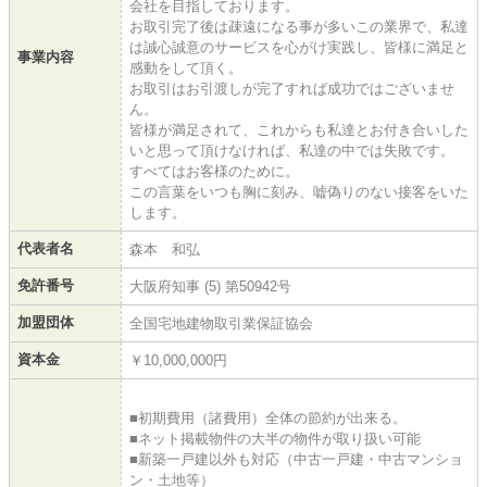
会社を目指しております。
お取引完了後は疎遠になる事が多いこの業界で、私達
は誠心誠意のサービスを心がけ実践し、皆様に満足と
事業内容
感動をして頂く。
お取引はお引渡しが完了すれば成功ではございませ
ん。
皆様が満足されて、これからも私達とお付き合いした
いと思って頂けなければ、私達の中では失敗です。
すべてはお客様のために。
この言葉をいつも胸に刻み、嘘偽りのない接客をいた
します。
代表者名
森本 和弘
免許番号
大阪府知事 (5) 第50942号
加盟団体
全国宅地建物取引業保証協会
資本金
￥10,000,000円
■初期費⽤（諸費⽤）全体の節約が出来る。
■ネット掲載物件の大半の物件が取り扱い可能
■新築一戸建以外も対応（中古一戸建・中古マンショ
ン・⼟地等）