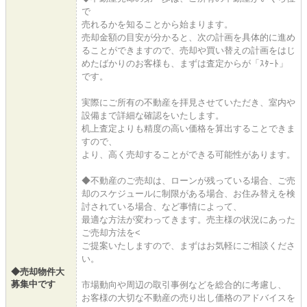
で
売れるかを知ることから始まります。
売却金額の目安が分かると、次の計画を具体的に進め
ることができますので、売却や買い替えの計画をはじ
めたばかりのお客様も、まずは査定からが「ｽﾀｰﾄ」
です。
実際にご所有の不動産を拝見させていただき、室内や
設備まで詳細な確認をいたします。
机上査定よりも精度の高い価格を算出することできま
すので、
より、高く売却することができる可能性があります。
◆不動産のご売却は、ローンが残っている場合、ご売
却のスケジュールに制限がある場合、お住み替えを検
討されている場合、など事情によって、
最適な方法が変わってきます。売主様の状況にあった
ご売却方法を<
ご提案いたしますので、まずはお気軽にご相談くださ
い。
◆売却物件大
募集中です
市場動向や周辺の取引事例などを総合的に考慮し、
お客様の大切な不動産の売り出し価格のアドバイスを