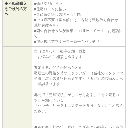
◆不動産購入
■価格交渉に強い
をご検討の方
■住宅ローンに強い
へ
■⾃⼰資⾦無しの購⼊も可能
■ご来店不要（基本的には、内覧は現地待ち合わせ、
現地解散も可）
■問い合わせ⽅法が簡単！（LINE・メール・お電話に
て）
■契約後のアフターフォローもバッチリ！
自分に合った不動産売却・買取
～お悩みのご相談を承ります～
査定するかどうか迷ったとき
宅建士の資格を持つスタッフが、（当社のスタッフは
全員宅建士の資格保有者です）『査定』のお悩みから
ご相談承ります！
地元で「売却実績」がしっかりある、「高く売るコ
ツ」を知っている
「センチュリー２１エステートＳＨＩＮ」にご相談く
ださい。
◆不動産売却の第一歩は、ご所有の不動産がいくら位