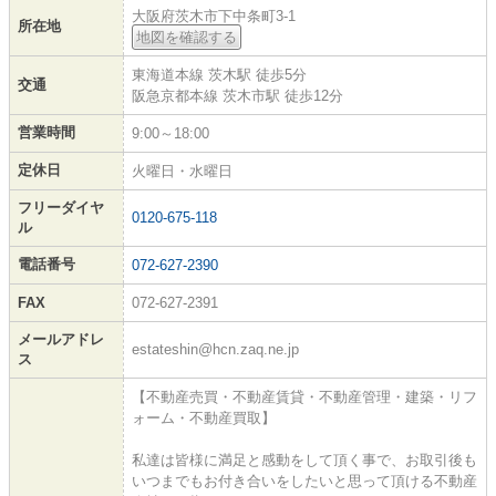
大阪府茨木市下中条町3-1
所在地
地図を確認する
東海道本線 茨木駅 徒歩5分
交通
阪急京都本線 茨木市駅 徒歩12分
営業時間
9:00～18:00
定休日
火曜日・水曜日
フリーダイヤ
0120-675-118
ル
電話番号
072-627-2390
FAX
072-627-2391
メールアドレ
estateshin@hcn.zaq.ne.jp
ス
【不動産売買・不動産賃貸・不動産管理・建築・リフ
ォーム・不動産買取】
私達は皆様に満足と感動をして頂く事で、お取引後も
いつまでもお付き合いをしたいと思って頂ける不動産