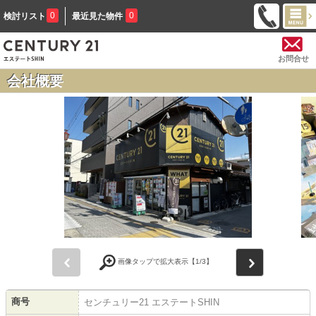
0
0
検討リスト
最近見た物件
お問合せ
会社概要
前
次
画像タップで拡大表示【
1
/3】
商号
センチュリー21 エステートSHIN