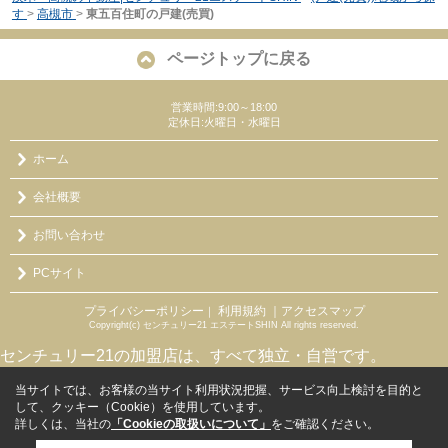
す
>
高槻市
>
東五百住町の戸建(売買)
ページトップに戻る
営業時間:9:00～18:00
定休日:火曜日・水曜日
ホーム
会社概要
お問い合わせ
PCサイト
プライバシーポリシー
利用規約
｜アクセスマップ
｜
Copyright(c) センチュリー21 エステートSHIN All rights reserved.
センチュリー21の加盟店は、すべて独立・自営です。
当サイトでは、お客様の当サイト利用状況把握、サービス向上検討を目的と
して、クッキー（Cookie）を使用しています。
詳しくは、当社の
「Cookieの取扱いについて」
をご確認ください。