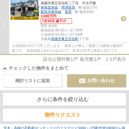
高槻市東五百住町二丁目 中古戸建
東海道本線
「
摂津富田
」駅 徒歩17分
阪急京都本線
「
富田
」駅 徒歩19分
3,080万円
7月30日 値下げ
間取:
4LDK
建物面積:
90.55㎡ / 27.39坪
土地面積:
91.05㎡ / 27.54坪
大阪府
高槻市
東五百住町
２丁目
土地面積が約27.5坪ございます。 建替えの際も二階建ての建物が建築可
能です。 前面道路も約6.2ｍあるので、駐車が苦手な奥様も安心です。 室
内も丁寧にお使いです。
該当公開件数
1
戸 販売数
1
戸
1-1
戸表示
チェックした物件をまとめて
検討リストに追加
お問い合わせ
さらに条件を絞り込む
物件リクエスト
茨木・高槻の不動産|センチュリー21エステートSHIN
>
(戸建(売買))地域から探