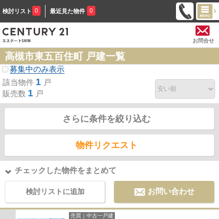
0
0
検討リスト
最近見た物件
お問合せ
高槻市東五百住町 戸建一覧
募集中のみ表示
1
該当物件
戸
1
販売数
戸
さらに条件を絞り込む
物件リクエスト
チェックした物件をまとめて
検討リストに追加
お問い合わせ
売買｜中古一戸建