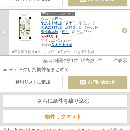
売買｜中古マンション
ウエリス茨木
阪急京都本線
「
茨木市
」駅 徒歩8分
阪急京都本線
「
総持寺
」駅 徒歩20分
東海道本線
「
茨木
」駅 徒歩25分
5,680万円
間取:
2LDK/58.80㎡
大阪府
茨木市
中津町
■新規専任物件■ウエリス茨木■高層階につき眺望良好
該当公開件数
1
件 販売数
1
件
1-1
件表示
チェックした物件をまとめて
検討リストに追加
お問い合わせ
さらに条件を絞り込む
物件リクエスト
茨木・高槻の不動産|センチュリー21エステートSHIN
>
(マンション(売買))路