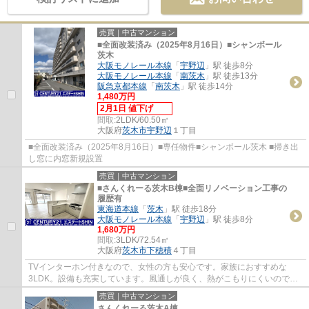
売買｜中古マンション
■全面改装済み（2025年8月16日）■シャンボール
茨木
大阪モノレール本線
「
宇野辺
」駅 徒歩8分
大阪モノレール本線
「
南茨木
」駅 徒歩13分
阪急京都本線
「
南茨木
」駅 徒歩14分
1,480万円
2月1日 値下げ
間取:
2LDK/60.50㎡
大阪府
茨木市
宇野辺
１丁目
■全面改装済み（2025年8月16日）■専任物件■シャンボール茨木 ■掃き出
し窓に内窓新規設置
売買｜中古マンション
■さんくれーる茨木B棟■全面リノベーション工事の
履歴有
東海道本線
「
茨木
」駅 徒歩18分
大阪モノレール本線
「
宇野辺
」駅 徒歩8分
1,680万円
間取:
3LDK/72.54㎡
大阪府
茨木市
下穂積
４丁目
TVインターホン付きなので、女性の方も安心です。家族におすすめな
3LDK。設備も充実しています。風通しが良く、熱がこもりにくいので、
室内が暑くなりにくいです。2駅利用できる場所に...
売買｜中古マンション
さんくれーる茨木A棟