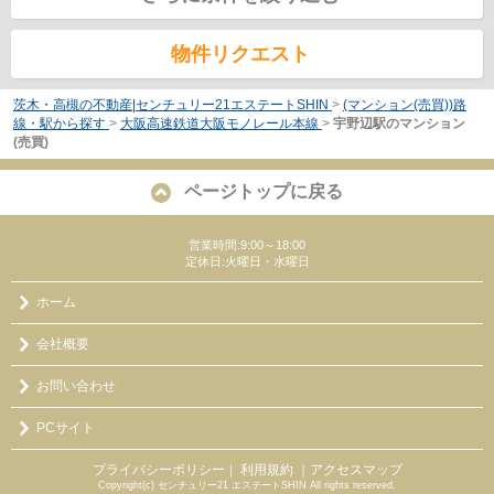
物件リクエスト
茨木・高槻の不動産|センチュリー21エステートSHIN
>
(マンション(売買))路
線・駅から探す
>
大阪高速鉄道大阪モノレール本線
>
宇野辺駅のマンション
(売買)
ページトップに戻る
営業時間:9:00～18:00
定休日:火曜日・水曜日
ホーム
会社概要
お問い合わせ
PCサイト
プライバシーポリシー
利用規約
｜アクセスマップ
｜
Copyright(c) センチュリー21 エステートSHIN All rights reserved.