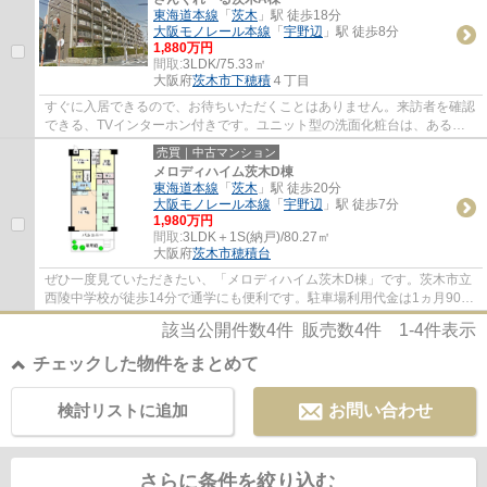
東海道本線
「
茨木
」駅 徒歩18分
大阪モノレール本線
「
宇野辺
」駅 徒歩8分
1,880万円
間取:
3LDK/75.33㎡
大阪府
茨木市
下穂積
４丁目
すぐに入居できるので、お待ちいただくことはありません。来訪者を確認
できる、TVインターホン付きです。ユニット型の洗面化粧台は、あると
とても便利な設備です。専有面積75.33平方メ...
売買｜中古マンション
メロディハイム茨木D棟
東海道本線
「
茨木
」駅 徒歩20分
大阪モノレール本線
「
宇野辺
」駅 徒歩7分
1,980万円
間取:
3LDK＋1S(納戸)/80.27㎡
大阪府
茨木市
穂積台
ぜひ一度見ていただきたい、「メロディハイム茨木D棟」です。茨木市立
西陵中学校が徒歩14分で通学にも便利です。駐車場利用代金は1ヵ月9000
円です。新居をお求めなら茨木市はいかがで...
該当公開件数
4
件 販売数
4
件
1-4
件表示
チェックした物件をまとめて
検討リストに追加
お問い合わせ
さらに条件を絞り込む