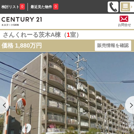
0
0
検討リスト
最近見た物件
お問合せ
さんくれーる茨木A棟（
1
室）
価格
1,880万円
販売情報を確認