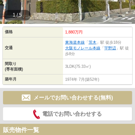
1 / 5
価格
1,880万円
東海道本線
「
茨木
」駅 徒歩18分
交通
大阪モノレール本線
「
宇野辺
」駅 徒
歩8分
間取り
3LDK(75.33㎡)
(専有面積)
築年月
1974年 7月(築52年)
メールでお問い合わせする(無料)
電話でお問い合わせする
販売物件一覧