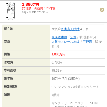
1,880
万
円
(管理費・共益費 6,780円)
6階 / 3LDK / 75.33㎡
所在地
大阪府
茨木市
下穂積
４丁目
東海道本線
「
茨木
」駅 徒歩18分
交通
大阪モノレール本線
「
宇野辺
」駅 徒
歩8分
価格
1,880万円
管理費
6,780円
専有面積
75.33㎡
築年数
1974年 7月 (築52年)
種別/構造
中古マンション/鉄筋コンクリート
階建
7階建
センチュリー21 エステートSHIN