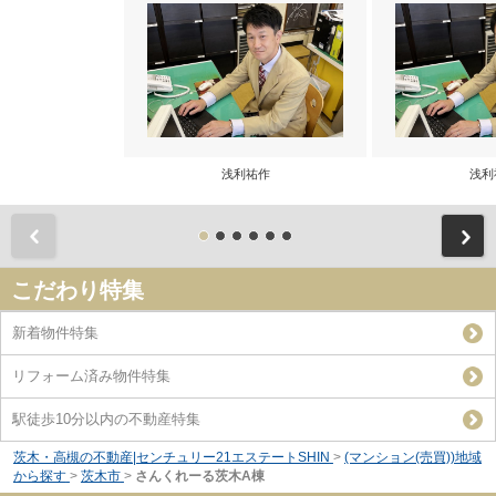
浅利祐作
浅利
前
こだわり特集
新着物件特集
リフォーム済み物件特集
駅徒歩10分以内の不動産特集
茨木・高槻の不動産|センチュリー21エステートSHIN
>
(マンション(売買))地域
から探す
>
茨木市
>
さんくれーる茨木A棟