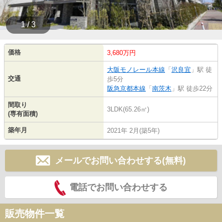
1 / 3
価格
3,680万円
大阪モノレール本線
「
沢良宜
」駅 徒
交通
歩5分
阪急京都本線
「
南茨木
」駅 徒歩22分
間取り
3LDK(65.26㎡)
(専有面積)
築年月
2021年 2月(築5年)
メールでお問い合わせする(無料)
電話でお問い合わせする
販売物件一覧