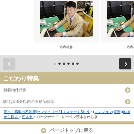
浅利祐作
浅利
前
こだわり特集
新着物件特集
駅徒歩10分以内の不動産特集
茨木・高槻の不動産|センチュリー21エステートSHIN
>
(マンション(売買))地域
から探す
>
茨木市
>
パークナード・レーベン茨木さわらぎ
ページトップに戻る