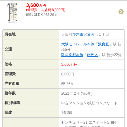
3,680
万
円
(管理費・共益費 8,000円)
9階 / 3LDK / 65.26㎡
所在地
大阪府
茨木市
沢良宜浜
１丁目
大阪モノレール本線
「
沢良宜
」駅 徒
交通
歩5分
阪急京都本線
「
南茨木
」駅 徒歩22分
価格
3,680万円
管理費
8,000円
専有面積
65.26㎡
築年数
2021年 2月 (築5年)
種別/構造
中古マンション/鉄筋コンクリート
階建
14階建
センチュリー21 エステートSHIN