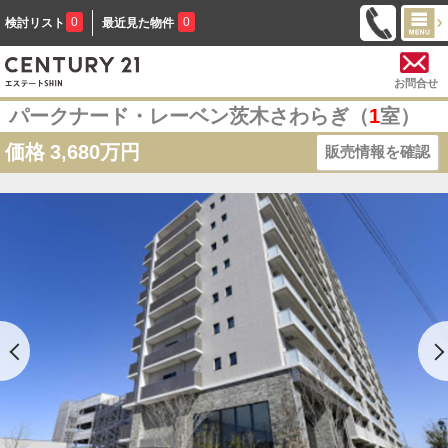
0
0
検討リスト
最近見た物件
お問合せ
パークナード・レーベン茨木さわらぎ（
1
室）
価格
3,680万円
販売情報を確認