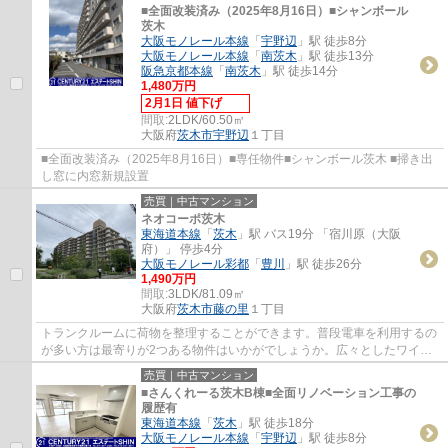
■全面改装済み（2025年8月16日）■シャンボール
茨木
大阪モノレール本線
「
宇野辺
」駅 徒歩8分
大阪モノレール本線
「
南茨木
」駅 徒歩13分
阪急京都本線
「
南茨木
」駅 徒歩14分
1,480万円
2月1日 値下げ
間取:
2LDK/60.50㎡
大阪府
茨木市
宇野辺
１丁目
■全面改装済み（2025年8月16日）■専任物件■シャンボール茨木 ■掃き出
し窓に内窓新規設置
売買｜中古マンション
ネオコーポ茨木
東海道本線
「
茨木
」駅 バス19分 「宿川原（大阪
府）」 停歩4分
大阪モノレール彩都
「
豊川
」駅 徒歩26分
1,490万円
間取:
3LDK/81.09㎡
大阪府
茨木市
藤の里
１丁目
トランクルームに荷物を整理することができます。普段電車を利用するの
が多い方は最寄りが2つある物件はいかがでしょうか。広々としたワイド
バルコニーがあります。ゆったりとした間取...
売買｜中古マンション
■さんくれーる茨木B棟■全面リノベーション工事の
履歴有
東海道本線
「
茨木
」駅 徒歩18分
大阪モノレール本線
「
宇野辺
」駅 徒歩8分