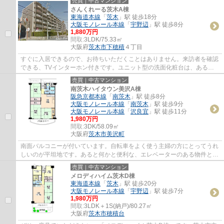
売買｜中古マンション
さんくれーる茨木A棟
東海道本線
「
茨木
」駅 徒歩18分
大阪モノレール本線
「
宇野辺
」駅 徒歩8分
1,880万円
間取:
3LDK/75.33㎡
大阪府
茨木市
下穂積
４丁目
すぐに入居できるので、お待ちいただくことはありません。来訪者を確認
できる、TVインターホン付きです。ユニット型の洗面化粧台は、あると
とても便利な設備です。専有面積75.33平方メ...
売買｜中古マンション
南茨木ハイタウン美沢A棟
阪急京都本線
「
南茨木
」駅 徒歩8分
大阪モノレール本線
「
南茨木
」駅 徒歩9分
大阪モノレール本線
「
沢良宜
」駅 徒歩11分
1,980万円
間取:
3DK/58.09㎡
大阪府
茨木市
美沢町
南面バルコニーが付いています。自転車をよく使う主婦の方にとってうれ
しいのが平坦地です。あると何かと便利な、エレベーターのある物件とな
っています。すぐに入居できるので、お待...
売買｜中古マンション
メロディハイム茨木D棟
東海道本線
「
茨木
」駅 徒歩20分
大阪モノレール本線
「
宇野辺
」駅 徒歩7分
1,980万円
間取:
3LDK＋1S(納戸)/80.27㎡
大阪府
茨木市
穂積台