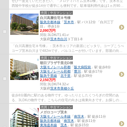
ぜひ一度見ていただきたい、「メロディハイム茨木D棟」です。茨木市立
西陵中学校が徒歩14分で通学にも便利です。駐車場利用代金は1ヵ月9000
円です。新居をお求めなら茨木市はいかがで...
売買｜中古マンション
白川高層住宅８号棟
阪急京都本線
「
茨木市
」駅 バス12分 「白川三丁
目」 停歩1分
2,090万円
間取:
3LDK/71.41㎡
大阪府
茨木市
白川
３丁目1-8
「白川高層住宅８号棟」：茨木市エリアの新居にピッタリ。コープこうべ
コープ茨木白川まで482mです。バルコニーが付いています。部屋の向き
も大切な要素のひとつ。こちらの物件は南向...
売買｜中古マンション
朝日プラザ千里北D棟
大阪モノレール彩都
「
阪大病院前
」駅 徒歩8分
大阪モノレール彩都
「
豊川
」駅 徒歩17分
阪急千里線
「
北千里
」駅 徒歩39分
2,150万円
間取:
3LDK/74.32㎡
大阪府
茨木市
美穂ケ丘
徒歩8分圏内に駅のある物件です。ゆったりとしたくつろぎの空間のあ
る、3LDKの物件です。こちらの住宅の向きは南東向きです。お探しの方
はどうぞ。内部が広々としている押入があり、色...
売買｜中古マンション
メガロコープ茨木
大阪モノレール本線
「
南茨木
」駅 徒歩11分
阪急京都本線
「
南茨木
」駅 徒歩11分
東海道本線
「
茨木
」駅 徒歩15分