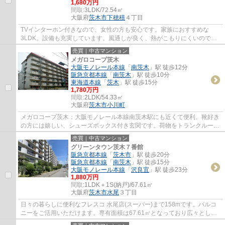
1,680万円
間取:
3LDK/72.54㎡
大阪府
茨木市
下穂積
４丁目
TVインターホン付きなので、女性の方も安心です。家族におすすめな
3LDK。設備も充実しています。風通しが良く、熱がこもりにくいので、
室内が暑くなりにくいです。2駅利用できる場所に...
売買｜中古マンション
メガロコープ茨木
大阪モノレール本線
「
南茨木
」駅 徒歩12分
阪急京都本線
「
南茨木
」駅 徒歩10分
東海道本線
「
茨木
」駅 徒歩15分
1,780万円
間取:
2LDK/54.33㎡
大阪府
茨木市
小川町
メガロコープ茨木：大阪モノレール本線南茨木駅にも近くて便利。靴好き
の方には嬉しい、シューズボックス付き玄関です。荷物をトランクルーム
に保管できます。専有面積が69.08平米以上...
売買｜中古マンション
グリーンタウン茨木７番館
阪急京都本線
「
茨木市
」駅 徒歩20分
阪急京都本線
「
南茨木
」駅 徒歩15分
大阪モノレール本線
「
沢良宜
」駅 徒歩23分
1,880万円
間取:
1LDK＋1S(納戸)/67.61㎡
大阪府
茨木市
水尾
３丁目
日々の暮らしに便利なフレスコ 水尾店(スーパー)まで158mです。バルコ
ニーをご活用いただけます。専有面積は67.61㎡となっており広々とした
空間で生活することができます。当社はお客...