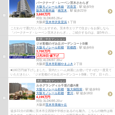
パークナード・レーベン茨木さわらぎ
大阪モノレール本線
「
沢良宜
」駅 徒歩5分
阪急京都本線
「
南茨木
」駅 徒歩22分
3,680万円
間取:
3LDK/65.26㎡
大阪府
茨木市
沢良宜浜
１丁目
こだわりで選びたい方におすすめ。茨木市エリアで住まいをお探しなら
「パークナード・レーベン茨木さわらぎ」。ご紹介するのは、築5年のお
すすめ物件です。ご家族にも十分な広さの3LDK...
売買｜中古マンション
ジオ彩都のぞみ丘ガーデンコートB棟
大阪モノレール彩都
「
彩都西
」駅 徒歩6分
3,700万円
2月28日 値下げ
間取:
4LDK/97.39㎡
大阪府
茨木市
彩都やまぶき
２丁目
■180万円値下げしました。室内たいへん綺麗にお使いです♪ぜひ一度見て
いただきたい、「ジオ彩都のぞみ丘ガーデンコートB棟」です。日々の暮
らしに便利なラ・ムー 彩都店(スーパー)まで...
売買｜中古マンション
ルネグランディル千里の森A棟
大阪モノレール彩都
「
阪大病院前
」駅 徒歩9分
大阪モノレール彩都
「
豊川
」駅 徒歩18分
4,199万円
間取:
3LDK/95.20㎡
大阪府
茨木市
美穂ケ丘
徒歩31分の距離に茨木市立西陵中学校があるのも魅力。こちらの物件は南