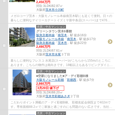
2,450万円
間取:
3LDK/82.87㎡
大阪府
茨木市
小川町
メガロコープ茨木：大阪モノレール本線南茨木駅にも近くて便利。日々の
暮らしに便利なデイリーカナートイズミヤ新中条店(スーパー)まで476m
です。使い勝手が良いシステムキッチンがあ...
売買｜中古マンション
グリーンタウン茨木6番館
阪急京都本線
「
南茨木
」駅 徒歩16分
大阪モノレール本線
「
南茨木
」駅 徒歩17分
阪急京都本線
「
茨木市
」駅 徒歩22分
2,490万円
間取:
2LDK/67.61㎡
大阪府
茨木市
水尾
３丁目
暮らしに便利なフレスコ 水尾店(スーパー)がこちらから155mのところに
あります。こちらの物件は南向きです。18帖以上もあるリビングダイニン
グで、大勢のお客様にも余裕を持って応対で...
売買｜中古マンション
■空家になりました■ア・デイ彩都B棟
大阪モノレール彩都
「
彩都西
」駅 徒歩7分
2,980万円
3月20日 値下げ
間取:
3LDK/88.20㎡
大阪府
茨木市
彩都あさぎ
２丁目
こだわりポイント満載のア・デイ彩都B棟。 彩都友絋会病院まで402mで
す。専有面積88.2㎡でご家族と過ごすのにも問題のない広さです。当社は
確かな不動産情報をご提供しております。こ...
売買｜中古マンション