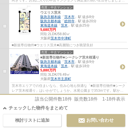
向きです。お気に入りの中古マンションで満足度の高い生活をしましょ
う。バルコニーが付いています。センチュリ...
売買｜中古マンション
ウエリス茨木
阪急京都本線
「
茨木市
」駅 徒歩8分
阪急京都本線
「
総持寺
」駅 徒歩20分
東海道本線
「
茨木
」駅 徒歩25分
5,680万円
間取:
2LDK/58.80㎡
大阪府
茨木市
中津町
■新規専任物件■ウエリス茨木■高層階につき眺望良好
売買｜中古マンション
■新規専任物件■シークレア茨木桜通り
阪急京都本線
「
茨木市
」駅 徒歩9分
東海道本線
「
茨木
」駅 徒歩18分
5,880万円
間取:
3LDK/76.49㎡
大阪府
茨木市
主原町
茨木市エリアでの住まいなら、住み心地も快適な「■新規専任物件■シーク
レア茨木桜通り」はいかがでしょうか。水尾公園まで353mです。駅から
徒歩9分の場所に位置する物件です。センチュ...
該当公開件数
18
件 販売数
18
件
1-18
件表示
チェックした物件をまとめて
検討リストに追加
お問い合わせ