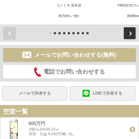
コノミヤ 茨木店
FRESCO(フ
約703m／9分
約885
前
メールでお問い合わせする(無料)
電話でお問い合わせする
メールで共有する
LINEで共有する
空室一覧
600万円
2階/1LDK/36.33㎡
管理・共益:6,000円/敷:-/礼:-