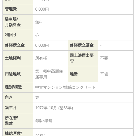
管理費
6,000円
駐車場/
無/-
月額料金
利回り
-/-
修繕積立金
修繕積立基金
6,000円
-
国土法届出要
土地権利
所有権
不要
否
第一種中高層住
用途地域
地勢
平坦
居専用
種別/構造
中古マンション/鉄筋コンクリート
向き
東
築年月
1972年 10月 (築53年)
所在階/
4階/5階建
階建
棟総戸数/