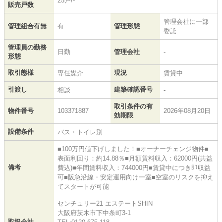
25戸/-
販売戸数
管理会社に一部
管理組合有無
有
管理形態
委託
管理員の勤務
日勤
管理会社
-
形態
取引態様
現況
専任媒介
賃貸中
引渡し
建築確認番号
相談
-
取引条件の有
物件番号
103371887
2026年08月20日
効期限
設備条件
バス・トイレ別
■100万円値下げしました！■オーナーチェンジ物件■
表面利回り：約14.88％■月額賃料収入：62000円(共益
備考
費込)■年間賃料収入：744000円■賃貸中につき即収益
可■阪急沿線・安定運用向け一室■空室のリスクを抑え
てスタートが可能
センチュリー21 エステートSHIN
大阪府茨木市下中条町3-1
取扱会社