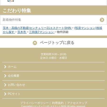
こだわり特集
新着物件特集
茨木・高槻の不動産|センチュリー21エステートSHIN
>
(投資マンション)地域
から探す
>
茨木市
>
三和第7マンション
>
物件詳細
ページトップに戻る
営業時間:9:00～18:00
定休日:火曜日・水曜日
ホーム
会社概要
お問い合わせ
PCサイト
プライバシーポリシー
利用規約
｜アクセスマップ
｜
Copyright(c) センチュリー21 エステートSHIN All rights reserved.