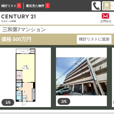
0
1
検討リスト
最近見た物件
お問合せ
三和第7マンション
価格
500
万円
検討リストに追加
2/5
1/5