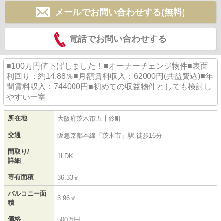
メールでお問い合わせする(無料)
電話でお問い合わせする
■100万円値下げしました！■オーナーチェンジ物件■表面
利回り：約14.88％■月額賃料収入：62000円(共益費込)■年
間賃料収入：744000円■初めての収益物件としても検討し
やすい一室
所在地
大阪府
茨木市
五十鈴町
交通
阪急京都本線
「
茨木市
」駅 徒歩16分
間取り/
1LDK
詳細
専有面積
36.33㎡
バルコニー面
3.96㎡
積
価格
500万円