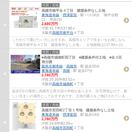
須賀町店(徒歩3分)がありちょっとした買い物...
売買｜売地
高槻市南平台４丁目 建築条件なし土地
東海道本線
「
摂津富田
」駅 バス16分 「南平台西
口」 停歩2分
2,680万円
坪数:
41.7坪/137.88㎡
大阪府
高槻市
南平台
４丁目
こだわりで選びたい方におすすめ。高槻市エリアで住まいをお探しなら
「高槻市南平台４丁目 建築条件なし土地」。土地面積は137.88㎡(公簿)
でございます。売地をお探しの方に是非見て...
売買｜売地
■高槻市城南町四丁目 ■建築条件付土地 ■全３区
画分譲
阪急京都本線
「
高槻市
」駅 徒歩20分
東海道本線
「
高槻
」駅 徒歩27分
2,780万円
坪数:
25.26坪/83.52㎡
大阪府
高槻市
城南町
４丁目
徒歩2分の場所に高槻市立西大冠小学校があります。住宅用地なので、新
しい住まいの場所としておすすめです。土地の購入をご検討されているな
ら、ニーズも高いこちらの売地はいかがでし...
売買｜売地
高槻市宮田町2丁目１号地 建築条件なし土地
東海道本線
「
摂津富田
」駅 徒歩14分
2,780万円
坪数:
24.8坪/82.00㎡
大阪府
高槻市
宮田町
２丁目