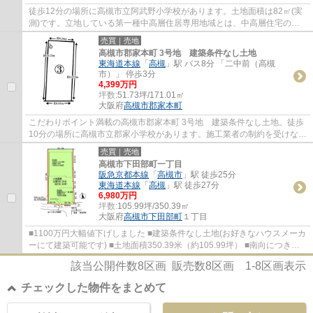
徒歩12分の場所に高槻市立阿武野小学校があります。土地面積は82㎡(実
測)です。立地している第一種中高層住居専用地域とは、中高層住宅の良
好な住環境を守るための地域です。土地探し...
売買｜売地
高槻市郡家本町 3号地 建築条件なし土地
東海道本線
「
高槻
」駅 バス8分 「二中前（高槻
市）」 停歩3分
4,399万円
坪数:
51.73坪/171.01㎡
大阪府
高槻市
郡家本町
こだわりポイント満載の高槻市郡家本町 3号地 建築条件なし土地。徒歩
10分の場所に高槻市立郡家小学校があります。施工業者の制約を受けない
ので、自分で1から間取りを考えられる建築...
売買｜売地
高槻市下田部町一丁目
阪急京都本線
「
高槻市
」駅 徒歩25分
東海道本線
「
高槻
」駅 徒歩27分
6,980万円
坪数:
105.99坪/350.39㎡
大阪府
高槻市
下田部町
１丁目
■1100万円大幅値下げしました ■建築条件なし土地(お好きなハウスメーカ
ーにて建築可能です) ■土地面積350.39米（約105.99坪） ■南向につき、
陽当たり・通風良好です■現状有姿渡し（現...
該当公開件数
8
区画 販売数
8
区画
1-8
区画表示
チェックした物件をまとめて