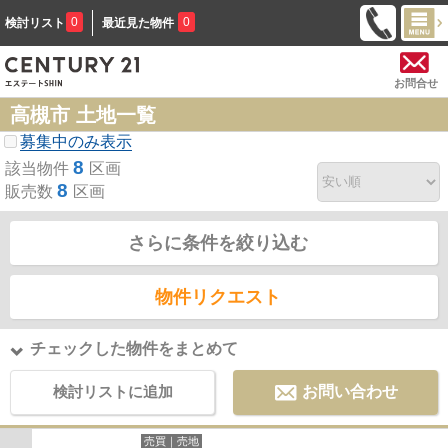
0
0
検討リスト
最近見た物件
お問合せ
高槻市 土地一覧
募集中のみ表示
8
該当物件
区画
8
販売数
区画
さらに条件を絞り込む
物件リクエスト
チェックした物件をまとめて
検討リストに追加
お問い合わせ
売買｜売地