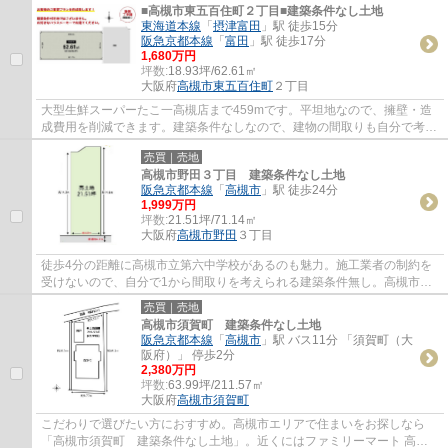
■高槻市東五百住町２丁目■建築条件なし土地
東海道本線
「
摂津富田
」駅 徒歩15分
阪急京都本線
「
富田
」駅 徒歩17分
1,680万円
坪数:
18.93坪/62.61㎡
大阪府
高槻市
東五百住町
２丁目
大型生鮮スーパーたこ一高槻店まで459mです。平坦地なので、擁壁・造
成費用を削減できます。建築条件なしなので、建物の間取りも自分で考え
ることが可能で、建築についてじっくり考え...
売買｜売地
高槻市野田３丁目 建築条件なし土地
阪急京都本線
「
高槻市
」駅 徒歩24分
1,999万円
坪数:
21.51坪/71.14㎡
大阪府
高槻市
野田
３丁目
徒歩4分の距離に高槻市立第六中学校があるのも魅力。施工業者の制約を
受けないので、自分で1から間取りを考えられる建築条件無し。高槻市エ
リアでの不動産探しに関するお悩みがありま...
売買｜売地
高槻市須賀町 建築条件なし土地
阪急京都本線
「
高槻市
」駅 バス11分 「須賀町（大
阪府）」 停歩2分
2,380万円
坪数:
63.99坪/211.57㎡
大阪府
高槻市
須賀町
こだわりで選びたい方におすすめ。高槻市エリアで住まいをお探しなら
「高槻市須賀町 建築条件なし土地」。近くにはファミリーマート 高槻