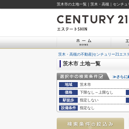
茨木市の土地一覧｜茨木・高槻｜センチュリ
茨木・高槻の不動産|センチュリー21エステ
茨木市 土地一覧
≫さらに
地域
茨木市
価格
下限なし～上限なし
駅徒歩
指定しない
設備条件
指定なし