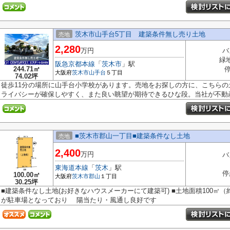
茨木市山手台5丁目 建築条件無し売り土地
売地
2,280
万円
バ
緑
阪急京都本線
「
茨木市
」駅
244.71㎡
停
大阪府
茨木市
山手台
５丁目
74.02坪
徒歩11分の場所に山手台小学校があります。売地をお探しの方に、こちら
ライバシーが確保しやすく、また良い眺望が期待できるひな段。当社が不動産.
■茨木市郡山一丁目■建築条件なし土地
売地
2,400
万円
バ
東海道本線
「
茨木
」駅
停
100.00㎡
大阪府
茨木市
郡山
１丁目
30.25坪
■建築条件なし土地(お好きなハウスメーカーにて建築可) ■土地面積100㎡（約
が駐車場となっており 陽当たり・風通し良好です