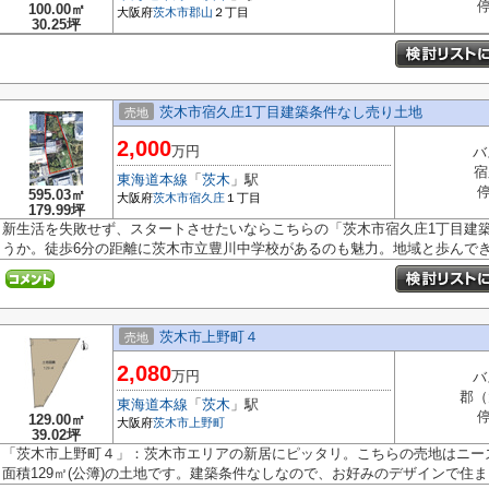
停
100.00㎡
大阪府
茨木市
郡山
２丁目
30.25坪
茨木市宿久庄1丁目建築条件なし売り土地
売地
2,000
万円
バ
宿
東海道本線
「
茨木
」駅
停
595.03㎡
大阪府
茨木市
宿久庄
１丁目
179.99坪
新生活を失敗せず、スタートさせたいならこちらの「茨木市宿久庄1丁目建
うか。徒歩6分の距離に茨木市立豊川中学校があるのも魅力。地域と歩んでき.
茨木市上野町４
売地
2,080
万円
バ
郡（
東海道本線
「
茨木
」駅
停
129.00㎡
大阪府
茨木市
上野町
39.02坪
「茨木市上野町４」：茨木市エリアの新居にピッタリ。こちらの売地はニー
面積129㎡(公簿)の土地です。建築条件なしなので、お好みのデザインで住まい