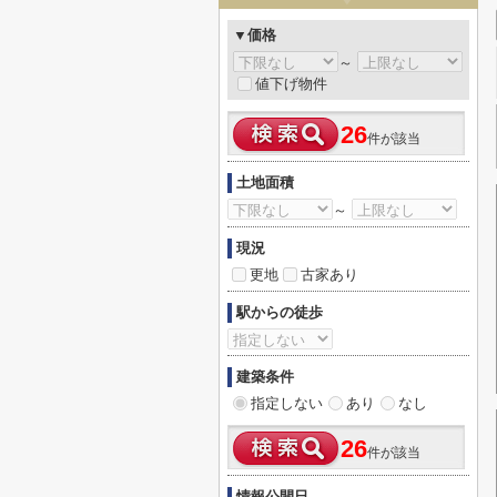
▼価格
～
値下げ物件
26
件が該当
土地面積
～
現況
更地
古家あり
駅からの徒歩
建築条件
指定しない
あり
なし
26
件が該当
情報公開日