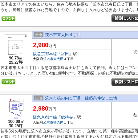
茨木市エリアでの住まいなら、住み心地も快適な「茨木市北春日丘２丁目 
うか。綺麗に整備された売地ですので、面倒な手入れなど必要ありません。広.
茨木市東太田４丁目
売地
2,980
万円
徒
阪急京都本線
「
富田
」駅
96.78㎡
大阪府
茨木市
東太田
４丁目
29.27坪
茨木市東太田４丁目：阪急京都本線富田駅にも近くて便利。近くにはセブンイ
分)がありちょっとした買い物に便利です。不動産探しの前に不動産の知識につ
茨木市橋の内１丁目 建築条件なし土地
売地
2,980
万円
徒
阪急京都本線
「
総持寺
」駅
100.00㎡
大阪府
茨木市
橋の内
１丁目
30.25坪
徒歩6分の場所に茨木市立東小学校があります。立地する第一種中高層住居
が建ち並ぶ住宅市街地の良好な居住環境を保護するために指定される地域です.