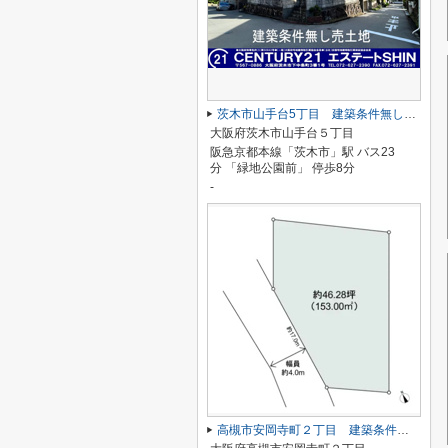
茨木市山手台5丁目 建築条件無し売り土地
大阪府茨木市山手台５丁目
阪急京都本線「茨木市」駅 バス23
分 「緑地公園前」 停歩8分
-
高槻市安岡寺町２丁目 建築条件なし土地