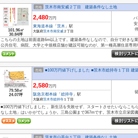
茨木市南安威２丁目 建築条件なし土地
売地
2,480
万円
バ
安
東海道本線
「
茨木
」駅
停
101.96㎡
大阪府
茨木市
南安威
２丁目
30.84坪
こちらの土地は前面道路6m以上です。建築条件なしなので、自分で好きな
公共住宅、病院、大学と中規模店舗が建設可能なのが、第一種高層住居専用地.
■100万円値下げしました ■茨木市総持寺１丁目 建
売地
2,580
万円
79.58㎡
徒
阪急京都本線
「
総持寺
」駅
24.07坪
大阪府
茨木市
総持寺
１丁目
■100万円値下げしました 。新生活を失敗せず、スタートさせたいならこち
なし土地」はいかがでしょうか。三島公園まで367mです。茨木市立庄栄図書館
茨木市山手台１丁目 建築条件なし土地
売地