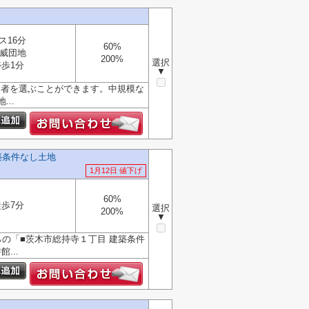
ス16分
60%
威団地
200%
選択
歩1分
▼
業者を選ぶことができます。中規模な
..
築条件なし土地
1月12日 値下げ
60%
歩7分
選択
200%
▼
らの「■茨木市総持寺１丁目 建築条件
...