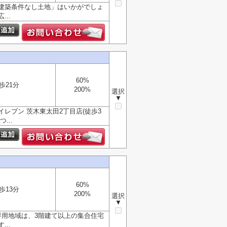
建築条件なし土地」はいかがでしょ
..
60%
歩21分
200%
選択
▼
レブン 茨木東太田2丁目店(徒歩3
...
60%
歩13分
200%
選択
▼
専用地域は、3階建て以上の集合住宅
..