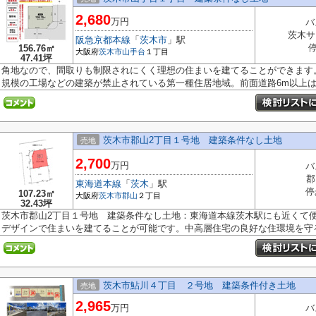
2,680
万円
バ
茨木サ
阪急京都本線
「
茨木市
」駅
停
156.76㎡
大阪府
茨木市
山手台
１丁目
47.41坪
角地なので、間取りも制限されにくく理想の住まいを建てることができます
規模の工場などの建築が禁止されている第一種住居地域。前面道路6m以上は確
茨木市郡山2丁目１号地 建築条件なし土地
売地
2,700
万円
バ
郡
東海道本線
「
茨木
」駅
停
107.23㎡
大阪府
茨木市
郡山
２丁目
32.43坪
茨木市郡山2丁目１号地 建築条件なし土地：東海道本線茨木駅にも近くて
デザインで住まいを建てることが可能です。中高層住宅の良好な住環境を守る.
茨木市鮎川４丁目 ２号地 建築条件付き土地
売地
2,965
万円
バ