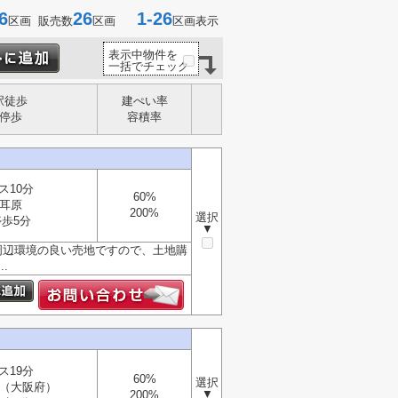
6
26
1-26
区画 販売数
区画
区画表示
表示中物件を
一括でチェック
駅徒歩
建ぺい率
停歩
容積率
ス10分
60%
耳原
200%
選択
歩5分
▼
周辺環境の良い売地ですので、土地購
.
ス19分
60%
選択
（大阪府）
▼
200%