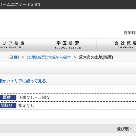
ー21エステートSHIN
営業時間
ートSHIN
>
(土地(売買))地域から探す
>
茨木市の土地(売買)
細かいエリアに絞って見る。
面積
下限なし～上限なし
間取り
指定なし
並び順：