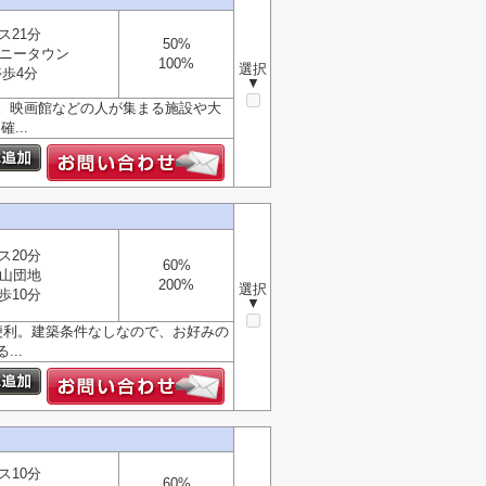
ス21分
50%
ニータウン
100%
選択
歩4分
▼
。映画館などの人が集まる施設や大
...
ス20分
60%
山団地
200%
選択
歩10分
▼
便利。建築条件なしなので、お好みの
..
ス10分
60%