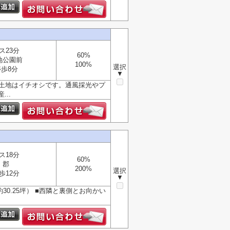
ス23分
60%
地公園前
100%
選択
歩8分
▼
の土地はイチオシです。通風採光やプ
..
ス18分
60%
郡
200%
選択
歩12分
▼
30.25坪） ■西隣と裏側とお向かい