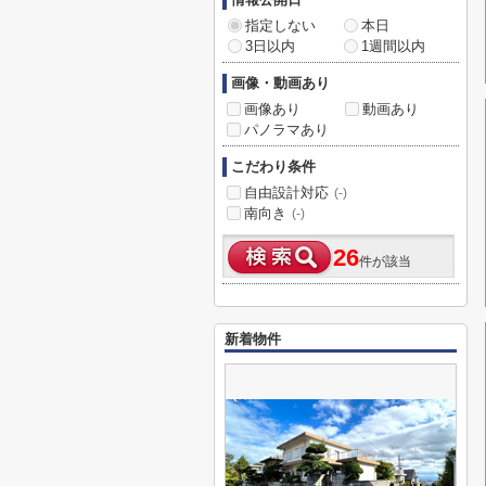
指定しない
本日
3日以内
1週間以内
画像・動画あり
画像あり
動画あり
パノラマあり
こだわり条件
自由設計対応
(-)
南向き
(-)
26
件が該当
新着物件