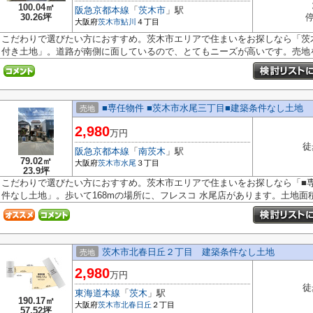
100.04㎡
阪急京都本線
「
茨木市
」駅
30.26坪
停
大阪府
茨木市
鮎川
４丁目
こだわりで選びたい方におすすめ。茨木市エリアで住まいをお探しなら「茨
付き土地」。道路が南側に面しているので、とてもニーズが高いです。売地を.
■専任物件 ■茨木市水尾三丁目■建築条件なし土地
売地
2,980
万円
徒
阪急京都本線
「
南茨木
」駅
79.02㎡
大阪府
茨木市
水尾
３丁目
23.9坪
こだわりで選びたい方におすすめ。茨木市エリアで住まいをお探しなら「■専
件なし土地」。歩いて168mの場所に、フレスコ 水尾店があります。土地面積は
茨木市北春日丘２丁目 建築条件なし土地
売地
2,980
万円
徒
東海道本線
「
茨木
」駅
190.17㎡
大阪府
茨木市
北春日丘
２丁目
57.52坪