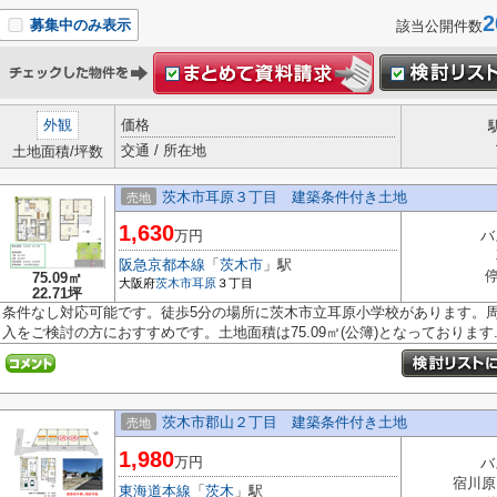
2
募集中のみ表示
該当公開件数
外観
価格
交通 / 所在地
土地面積/坪数
茨木市耳原３丁目 建築条件付き土地
売地
1,630
万円
バ
阪急京都本線
「
茨木市
」駅
停
75.09㎡
大阪府
茨木市
耳原
３丁目
22.71坪
条件なし対応可能です。徒歩5分の場所に茨木市立耳原小学校があります。
入をご検討の方におすすめです。土地面積は75.09㎡(公簿)となっております..
茨木市郡山２丁目 建築条件付き土地
売地
1,980
万円
バ
宿川原
東海道本線
「
茨木
」駅