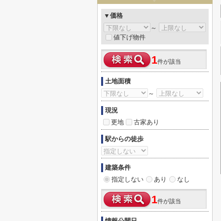
▼価格
～
値下げ物件
1
件が該当
土地面積
～
現況
更地
古家あり
駅からの徒歩
建築条件
指定しない
あり
なし
1
件が該当
情報公開日