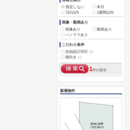
指定しない
本日
3日以内
1週間以内
画像・動画あり
画像あり
動画あり
パノラマあり
こだわり条件
自由設計対応
(-)
南向き
(-)
1
件が該当
新着物件