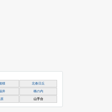
穂積
北春日丘
福井
橋の内
耳原
山手台