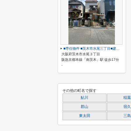
■専任物件 ■茨木市水尾三丁目■建築条件なし土地
大阪府茨木市水尾３丁目
阪急京都本線「南茨木」駅 徒歩17分
-
その他の町名で探す
鮎川
稲葉
郡山
宿久
東太田
三島