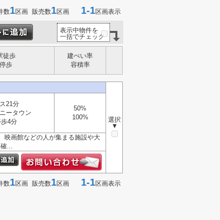
1
1
1-1
件数
区画 販売数
区画
区画表示
表示中物件を
一括でチェック
駅徒歩
建ぺい率
停歩
容積率
ス21分
50%
ニータウン
100%
選択
停歩4分
▼
。映画館などの人が集まる施設や大
...
1
1
1-1
件数
区画 販売数
区画
区画表示