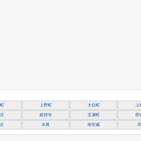
町
上野町
大住町
上
庄
総持寺
玉瀬町
西
丘
水尾
南安威