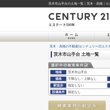
茨木市山手台の土地一覧｜茨木・高槻｜セン
茨木・高槻の不動産|センチュリー21エステ
茨木市山手台 土地一覧
地域
茨木市山手台
価格
下限なし～上限なし
駅徒歩
指定しない
設備条件
指定なし