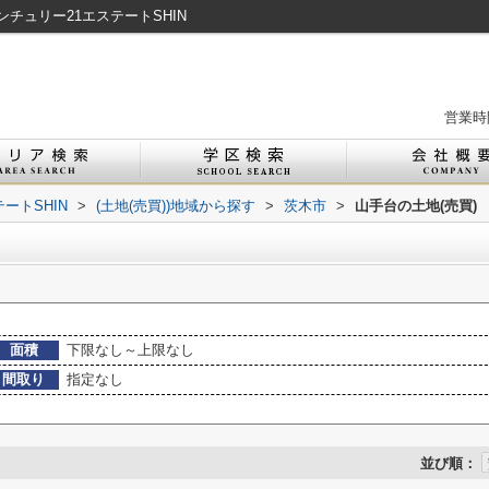
チュリー21エステートSHIN
営業時間
ートSHIN
>
(土地(売買))地域から探す
>
茨木市
>
山手台の土地(売買)
面積
下限なし～上限なし
間取り
指定なし
並び順：