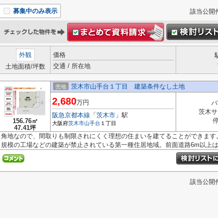
募集中のみ表示
該当公開
外観
価格
交通 / 所在地
土地面積/坪数
茨木市山手台１丁目 建築条件なし土地
売地
2,680
万円
バ
茨木サ
阪急京都本線
「
茨木市
」駅
156.76㎡
大阪府
茨木市
山手台
１丁目
47.41坪
角地なので、間取りも制限されにくく理想の住まいを建てることができます
規模の工場などの建築が禁止されている第一種住居地域。前面道路6m以上は確
該当公開