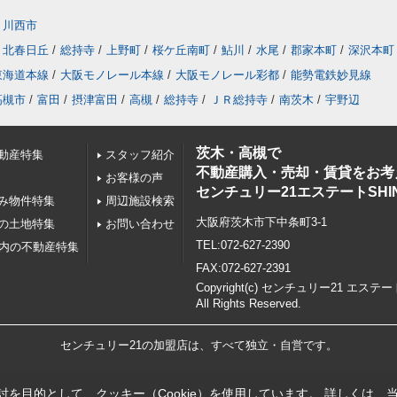
川西市
北春日丘
/
総持寺
/
上野町
/
桜ケ丘南町
/
鮎川
/
水尾
/
郡家本町
/
深沢本町
東海道本線
/
大阪モノレール本線
/
大阪モノレール彩都
/
能勢電鉄妙見線
高槻市
/
富田
/
摂津富田
/
高槻
/
総持寺
/
ＪＲ総持寺
/
南茨木
/
宇野辺
茨木・高槻で
動産特集
スタッフ紹介
不動産購入・売却・賃貸をお考
お客様の声
センチュリー21エステートSHI
み物件特集
周辺施設検索
大阪府茨木市下中条町3-1
の土地特集
お問い合わせ
TEL:072-627-2390
以内の不動産特集
FAX:072-627-2391
Copyright(c) センチュリー21 エステー
All Rights Reserved.
センチュリー21の加盟店は、すべて独立・自営です。
を目的として、クッキー（Cookie）を使用しています。
詳しくは、