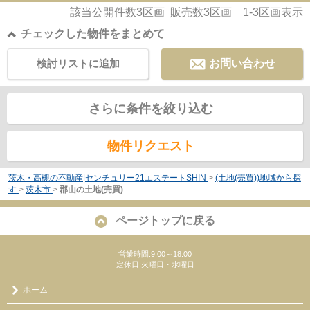
可能です。中高層住宅の良好な住環境を守る...
該当公開件数
3
区画 販売数
3
区画
1-3
区画表示
チェックした物件をまとめて
検討リストに追加
お問い合わせ
さらに条件を絞り込む
物件リクエスト
茨木・高槻の不動産|センチュリー21エステートSHIN
>
(土地(売買))地域から探
す
>
茨木市
>
郡山の土地(売買)
ページトップに戻る
営業時間:9:00～18:00
定休日:火曜日・水曜日
ホーム