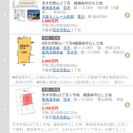
茨木市郡山２丁目 建築条件付き土地
東海道本線
「
茨木
」駅 バス19分 「宿川原（大阪
府）」 停歩5分
大阪モノレール彩都
「
豊川
」駅 徒歩28分
1,980万円
坪数:
30.25坪/100.00㎡
大阪府
茨木市
郡山
２丁目
売買｜売地
■茨木市郡山一丁目■建築条件なし土地
東海道本線
「
茨木
」駅 バス18分 「郡」 停歩12分
阪急京都本線
「
茨木市
」駅 バス18分 「郡」 停歩12
分
2,400万円
坪数:
30.25坪/100.00㎡
大阪府
茨木市
郡山
１丁目
■建築条件なし土地(お好きなハウスメーカーにて建築可) ■土地面積100㎡
（約30.25坪） ■西隣と裏側とお向かいが駐車場となっており 陽当た
り・風通し良好です
売買｜売地
茨木市郡山2丁目１号地 建築条件なし土地
東海道本線
「
茨木
」駅 バス20分 「郡山団地」 停歩
10分
2,700万円
坪数:
32.43坪/107.23㎡
大阪府
茨木市
郡山
２丁目
茨木市郡山2丁目１号地 建築条件なし土地：東海道本線茨木駅にも近く
て便利。建築条件なしなので、お好みのデザインで住まいを建てることが