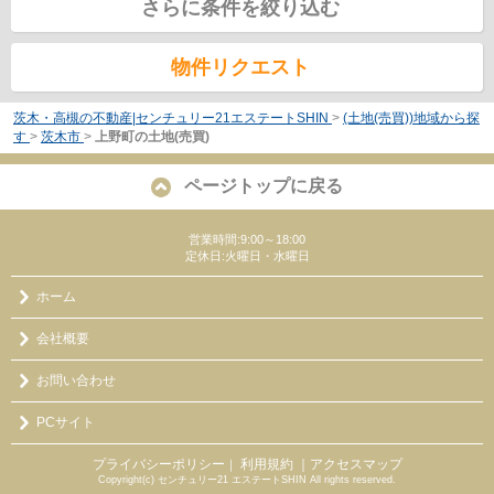
さらに条件を絞り込む
物件リクエスト
茨木・高槻の不動産|センチュリー21エステートSHIN
>
(土地(売買))地域から探
す
>
茨木市
>
上野町の土地(売買)
ページトップに戻る
営業時間:9:00～18:00
定休日:火曜日・水曜日
ホーム
会社概要
お問い合わせ
PCサイト
プライバシーポリシー
利用規約
｜アクセスマップ
｜
Copyright(c) センチュリー21 エステートSHIN All rights reserved.