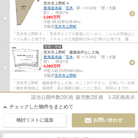
茨木市上野町４
東海道本線
「
茨木
」駅 バス14分 「郡（大阪
府）」 停歩7分
2,080万円
坪数:
39.02坪/129.00㎡
大阪府
茨木市
上野町
「茨木市上野町４」：茨木市エリアの新居にピッタリ。こちらの売地はニ
ーズも高い土地です。イチオシの土地面積129㎡(公簿)の土地です。建築
条件なしなので、お好みのデザインで住まい...
売買｜売地
茨木市上野町 建築条件なし土地
東海道本線
「
茨木
」駅 バス14分 「郡（大阪
府）」 停歩7分
4,080万円
坪数:
140.25坪/463.66㎡
大阪府
茨木市
上野町
「茨木市上野町 建築条件なし土地」のここがイチオシ。立地している第
一種住居地域は、容積率・高さ制限が緩いことに加え、3000㎡までの店
舗等の住宅以外の建築物も建てることできる...
該当公開件数
2
区画 販売数
2
区画
1-2
区画表示
チェックした物件をまとめて
検討リストに追加
お問い合わせ