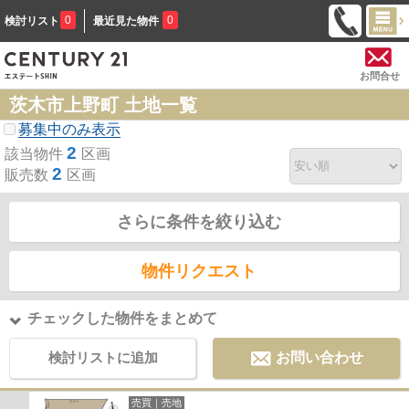
0
0
検討リスト
最近見た物件
お問合せ
茨木市上野町 土地一覧
募集中のみ表示
2
該当物件
区画
2
販売数
区画
さらに条件を絞り込む
物件リクエスト
チェックした物件をまとめて
検討リストに追加
お問い合わせ
売買｜売地