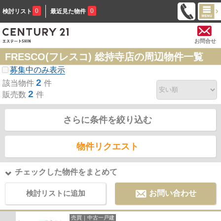
0
0
検討リスト
最近見た物件
お問合せ
FRESCO(フレスコ) 総持寺店の周辺物件一覧
募集中のみ表示
2
該当物件
件
2
販売数
件
さらに条件を絞り込む
物件リクエスト
チェックした物件をまとめて
検討リストに追加
お問い合わせ
売買｜中古一戸建