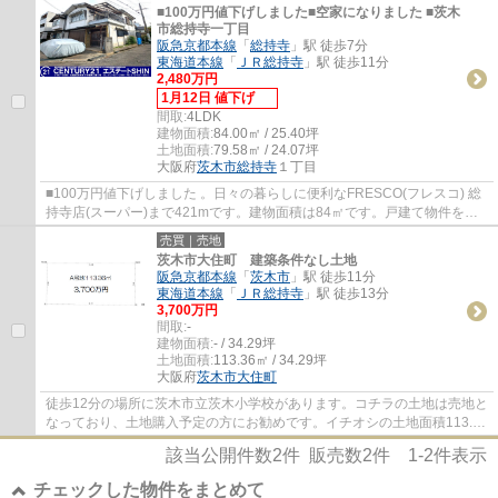
■100万円値下げしました■空家になりました ■茨木
市総持寺一丁目
阪急京都本線
「
総持寺
」駅 徒歩7分
東海道本線
「
ＪＲ総持寺
」駅 徒歩11分
2,480万円
1月12日 値下げ
間取:
4LDK
建物面積:
84.00㎡ / 25.40坪
土地面積:
79.58㎡ / 24.07坪
大阪府
茨木市
総持寺
１丁目
■100万円値下げしました 。日々の暮らしに便利なFRESCO(フレスコ) 総
持寺店(スーパー)まで421mです。建物面積は84㎡です。戸建て物件をお
探しの方は、便利な価格からなる中古物件はい...
売買｜売地
茨木市大住町 建築条件なし土地
阪急京都本線
「
茨木市
」駅 徒歩11分
東海道本線
「
ＪＲ総持寺
」駅 徒歩13分
3,700万円
間取:
-
建物面積:
- / 34.29坪
土地面積:
113.36㎡ / 34.29坪
大阪府
茨木市
大住町
徒歩12分の場所に茨木市立茨木小学校があります。コチラの土地は売地と
なっており、土地購入予定の方にお勧めです。イチオシの土地面積113.36
㎡(公簿)の土地です。センチュリー21 エス...
該当公開件数
2
件 販売数
2
件
1-2
件表示
チェックした物件をまとめて