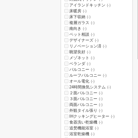
アイランドキッチン
(-)
床暖房
(-)
床下収納
(-)
複層ガラス
(-)
南向き
(-)
ペット相談
(-)
デザイナーズ
(-)
リノベーション済
(-)
眺望良好
(-)
メゾネット
(-)
ベランダ
(-)
バルコニー
(-)
ルーフバルコニー
(-)
オール電化
(-)
24時間換気システム
(-)
２面バルコニー
(-)
３面バルコニー
(-)
両面バルコニー
(-)
外観タイル張り
(-)
IHクッキングヒーター
(-)
食器洗い乾燥機
(-)
追焚機能浴室
(-)
浴室乾燥機
(-)