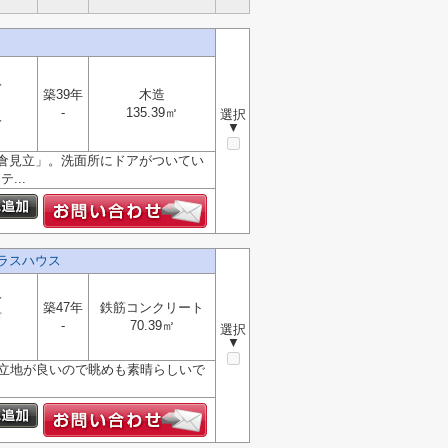
分
築39年
木造
-
135.39㎡
選択
分
▼
倉見立」。洗面所にドアがついてい
...
テラスハウス
分
築47年
鉄筋コンクリート
前
-
70.39㎡
選択
▼
。立地が良いので眺めも素晴らしいで