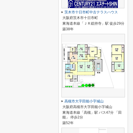
茨木市十日市町中古テラスハウス
大阪府茨木市十日市町
東海道本線「ＪＲ総持寺」駅 徒歩29分
築38年
高槻市大字田能小字城山
大阪府高槻市大字田能小字城山
東海道本線「高槻」駅 バス47分 「田
能」 停歩2分
築52年