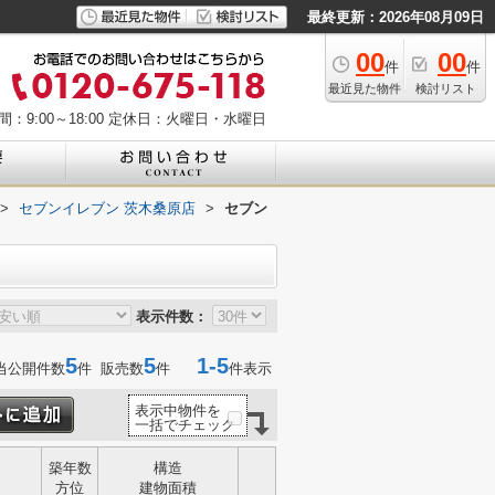
最終更新：2026年08月09日
00
00
件
件
最近見た物件
検討リスト
：9:00～18:00
定休日：火曜日・水曜日
>
セブンイレブン 茨木桑原店
>
セブン
表示件数：
5
5
1-5
当公開件数
件 販売数
件
件表示
表示中物件を
一括でチェック
築年数
構造
方位
建物面積