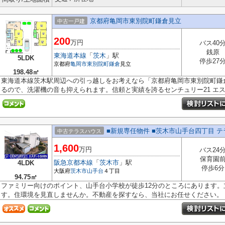
京都府亀岡市東別院町鎌倉見立
中古一戸建
200
万円
バス40
銭原
東海道本線
「
茨木
」駅
5LDK
停歩27
京都府
亀岡市
東別院町鎌倉
見立
198.48㎡
東海道本線茨木駅周辺への引っ越しをお考えなら「京都府亀岡市東別院町鎌
るので、洗濯機の音も抑えられます。信頼と実績を誇るセンチュリー21 エステ
■新規専任物件 ■茨木市山手台四丁目 
中古テラスハウス
1,600
万円
バス24
保育園
阪急京都本線
「
茨木市
」駅
4LDK
停歩6分
大阪府
茨木市
山手台
４丁目
94.75㎡
ファミリー向けのポイント、山手台小学校が徒歩12分のところにあります
す。住環境を見直しませんか。不動産を探すなら、当社にお任せください。