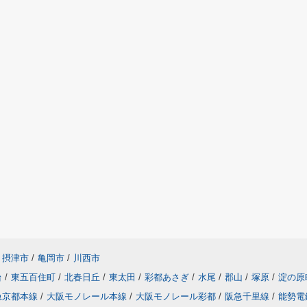
摂津市
/
亀岡市
/
川西市
台
/
東五百住町
/
北春日丘
/
東太田
/
彩都あさぎ
/
水尾
/
郡山
/
塚原
/
淀の原
急京都本線
/
大阪モノレール本線
/
大阪モノレール彩都
/
阪急千里線
/
能勢電