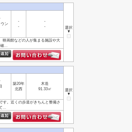
分
-
-
タウン
-
-
選択
▼
。映画館などの人が集まる施設や大
...
分
築20年
木造
目
北西
91.33㎡
選択
▼
分です。近くの歩道がきちんと整備さ
..