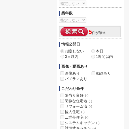
築年数
5
件が該当
情報公開日
指定しない
本日
3日以内
1週間以内
画像・動画あり
画像あり
動画あり
パノラマあり
こだわり条件
陽当り良好
(-)
閑静な住宅地
(-)
リフォーム済
(-)
輸入住宅
(-)
二世帯住宅
(-)
システムキッチン
(-)
対面式キッチン
(-)