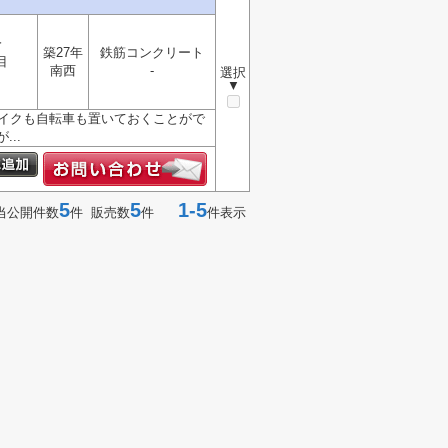
分
築27年
鉄筋コンクリート
目
南西
-
選択
▼
バイクも自転車も置いておくことがで
..
5
5
1-5
当公開件数
件 販売数
件
件表示