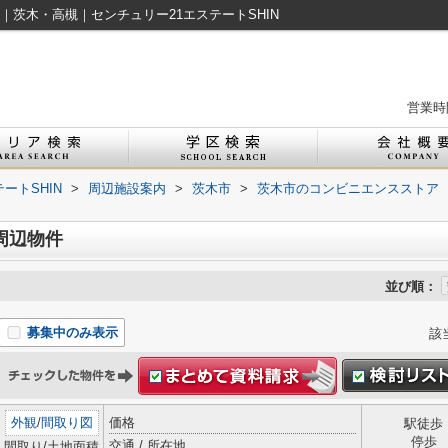
｜茨木・高槻｜センチュリー21エステートSHIN
営業時間
ートSHIN
>
周辺施設案内
>
茨木市
>
茨木市のコンビニエンスストア
周辺物件
並び順：
募集中のみ表示
該
外観
/
間取り図
価格
駅徒歩
停歩
交通 / 所在地
間取り/土地面積