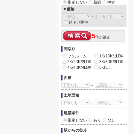
指定しない
新築
中古
▼価格
～
値下げ物件
5
件が該当
間取り
ワンルーム
1K/1DK/1LDK
2K/2DK/2LDK
3K/3DK/3LDK
4K/4DK/4LDK
5K以上
面積
～
土地面積
～
建築条件
指定しない
あり
なし
駅からの徒歩