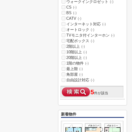
ウォークインクロゼット
(-)
CS
(-)
BS
(-)
CATV
(-)
インターネット対応
(-)
オートロック
(-)
TVモニタ付インターホン
(-)
宅配ボックス
(-)
2階以上
(-)
10階以上
(-)
20階以上
(-)
1階の物件
(-)
最上階
(-)
角部屋
(-)
自由設計対応
(-)
5
件が該当
新着物件