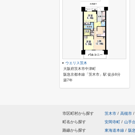
ウエリス茨木
大阪府茨木市中津町
阪急京都本線「茨木市」駅 徒歩8分
築7年
市区町村から探す
茨木市
/
高槻市
/
町名から探す
安岡寺町
/
山手
路線から探す
東海道本線
/
阪