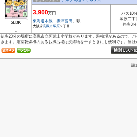
中古マンション
3,900
万円
バス10
塚原二丁
東海道本線
「
摂津富田
」駅
5LDK
停歩3分
大阪府
高槻市
塚原
２丁目
-
徒歩20分の場所に高槻市立阿武山小学校があります。駐輪場があるので、
きます。浴室乾燥機のあるお風呂場は洗濯物を干すときにも便利です。当社が.
該