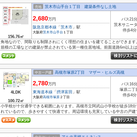
茨木市山手台１丁目 建築条件なし土地
売地
2,680
万円
バス21
茨木サニー
阪急京都本線
「
茨木市
」駅
停歩4分
大阪府
茨木市
山手台
１丁目
156.76㎡
角地なので、間取りも制限されにくく理想の住まいを建てることができます
規模の工場などの建築が禁止されている第一種住居地域。前面道路6m以上は確
高槻市塚原2丁目 マザー・ヒルズ高槻
中古一戸建
2,780
万円
バス16
塚原二丁
東海道本線
「
摂津富田
」駅
4LDK
停歩4分
大阪府
高槻市
塚原
２丁目
100.72㎡
小学校が十分通学できる範囲にあります。高槻市立阿武山小学校が徒歩18
れているので、歩きやすくて快適です。周辺環境も充実している中古の戸建て.
アルテ高槻エミネンス