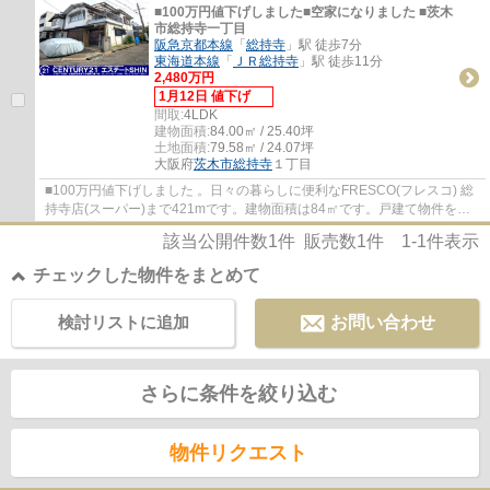
■100万円値下げしました■空家になりました ■茨木
市総持寺一丁目
阪急京都本線
「
総持寺
」駅 徒歩7分
東海道本線
「
ＪＲ総持寺
」駅 徒歩11分
2,480万円
1月12日 値下げ
間取:
4LDK
建物面積:
84.00㎡ / 25.40坪
土地面積:
79.58㎡ / 24.07坪
大阪府
茨木市
総持寺
１丁目
■100万円値下げしました 。日々の暮らしに便利なFRESCO(フレスコ) 総
持寺店(スーパー)まで421mです。建物面積は84㎡です。戸建て物件をお
探しの方は、便利な価格からなる中古物件はい...
該当公開件数
1
件 販売数
1
件
1-1
件表示
チェックした物件をまとめて
検討リストに追加
お問い合わせ
さらに条件を絞り込む
物件リクエスト