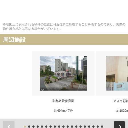
※地図上に表示される物件の位置は付近住所に所在することを表すものであり、実際の
物件所在地とは異なる場合がございます。
周辺施設
彩都敬愛保育園
アスク彩
約494m／7分
約1020
前