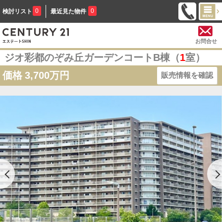
0
0
検討リスト
最近見た物件
お問合せ
ジオ彩都のぞみ丘ガーデンコートB棟（
1
室）
価格
3,700万円
販売情報を確認