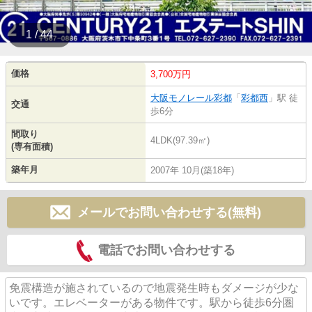
1 / 44
価格
3,700万円
大阪モノレール彩都
「
彩都西
」駅 徒
交通
歩6分
間取り
4LDK(97.39㎡)
(専有面積)
築年月
2007年 10月(築18年)
メールでお問い合わせする(無料)
電話でお問い合わせする
免震構造が施されているので地震発生時もダメージが少な
いです。エレベーターがある物件です。駅から徒歩6分圏