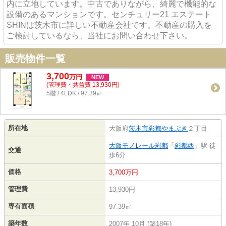
内に立地しています。中古でありながら、綺麗で機能的な
設備のあるマンションです。センチュリー21 エステート
SHINは茨木市に詳しい不動産会社です。不動産の購入を
ご検討しているなら、当社にお問い合わせ下さい。
販売物件一覧
3,700
万
円
NEW
(管理費・共益費 13,930円)
5階 / 4LDK / 97.39㎡
所在地
大阪府
茨木市
彩都やまぶき
２丁目
大阪モノレール彩都
「
彩都西
」駅 徒
交通
歩6分
価格
3,700万円
管理費
13,930円
専有面積
97.39㎡
築年数
2007年 10月 (築18年)