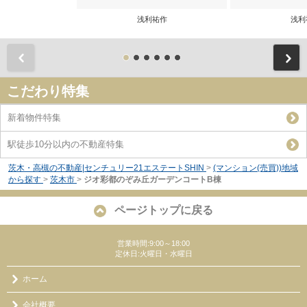
浅利祐作
浅利
前
こだわり特集
新着物件特集
駅徒歩10分以内の不動産特集
茨木・高槻の不動産|センチュリー21エステートSHIN
>
(マンション(売買))地域
から探す
>
茨木市
>
ジオ彩都のぞみ丘ガーデンコートB棟
ページトップに戻る
営業時間:9:00～18:00
定休日:火曜日・水曜日
ホーム
会社概要