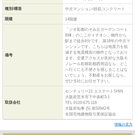
種別/構造
中古マンション/鉄筋コンクリート
階建
14階建
「ジオ彩都のぞみ丘ガーデンコート
B棟」のここがイチオシ。物件から
駅まで徒歩6分です。築18年の中古マ
ンションです。こちらは地震力を低
減する免震構造の物件となっており
備考
ます。交通アクセスが良好な大阪モ
ノレール彩都彩都西周辺なら、どこ
へ行くにも不便さを感じることはな
いでしょう。不動産をお探しなら、
ぜひ当社にお任せ下さい。
センチュリー21 エステートSHIN
大阪府茨木市下中条町3-1
取扱会社
TEL:0120-675-118
大阪府知事 (5) 第50942号
全国宅地建物取引業保証協会
情報の見方