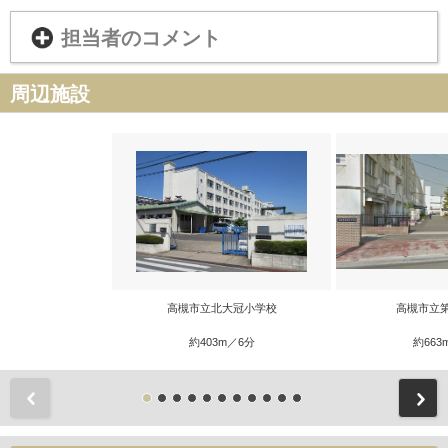
担当者のコメント
周辺施設
高槻市立北大冠小学校
高槻市立
約403m／6分
約663
前