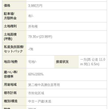
価格
3,980万円
駐車場/
有/-
月額料金
土地権利
所有権
土地面積
79.30㎡(23.98坪)
(坪数)
私道負担面積/
-/無
セットバック
一方(西 公道 11.0
地目/地勢
宅地/-
接道状況
m 間口 6.5m)
建ぺい率/
60%/200%
容積率
用途地域
第二種中高層住居専用
都市計画
市街化区域
種別/構造
中古一戸建/木造