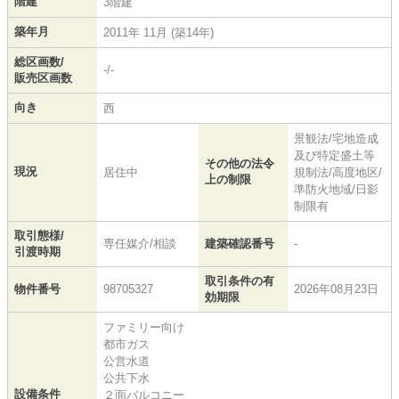
階建
3階建
築年月
2011年 11月 (築14年)
総区画数/
-/-
販売区画数
向き
西
景観法/宅地造成
及び特定盛土等
その他の法令
現況
居住中
規制法/高度地区/
上の制限
準防火地域/日影
制限有
取引態様/
専任媒介/相談
建築確認番号
-
引渡時期
取引条件の有
物件番号
98705327
2026年08月23日
効期限
ファミリー向け
都市ガス
公営水道
公共下水
設備条件
２面バルコニー