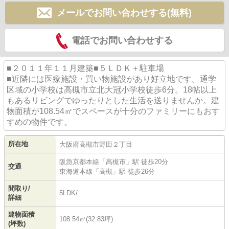
メールでお問い合わせする(無料)
電話でお問い合わせする
■２０１１年１１月建築■５ＬＤＫ＋駐車場
■近隣には医療施設・買い物施設があり好立地です。通学
区域の小学校は高槻市立北大冠小学校徒歩6分。18帖以上
もあるリビングでゆったりとした生活を送りませんか。建
物面積が108.54㎡でスペースが十分のファミリーにもおす
すめの物件です。
所在地
大阪府
高槻市
野田
２丁目
阪急京都本線
「
高槻市
」駅 徒歩20分
交通
東海道本線
「
高槻
」駅 徒歩26分
間取り/
5LDK/
詳細
建物面積
108.54㎡(32.83坪)
(坪数)