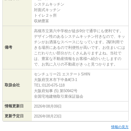
システムキッチン
対面式キッチン
トイレ２ヶ所
収納豊富
高槻市立第六中学校が徒歩9分で通学にも便利です。
デザイン性のあるシステムキッチン付きなので、キッ
チンがお洒落なスペースになっています。2駅利用で
備考
きる場所にあるので利便性が高いです。お住まいには
こだわりたい部分がたくさんありますよね。当社で
は、豊富な不動産情報をお客様へ紹介いたしますの
で、お気に入りの不動産がきっと見つかります。
センチュリー21 エステートSHIN
大阪府茨木市下中条町3-1
取扱会社
TEL:0120-675-118
大阪府知事 (5) 第50942号
全国宅地建物取引業保証協会
情報更新日
2026年08月09日
更新予定日
2026年08月23日
情報の見方