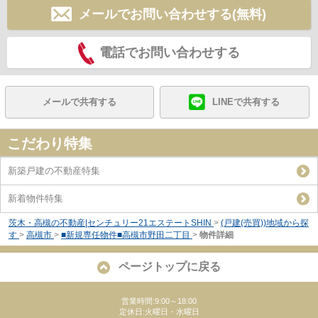
メールでお問い合わせする(無料)
電話でお問い合わせする
メールで共有する
LINEで共有する
こだわり特集
新築戸建の不動産特集
新着物件特集
茨木・高槻の不動産|センチュリー21エステートSHIN
>
(戸建(売買))地域から探
す
>
高槻市
>
■新規専任物件■高槻市野田二丁目
>
物件詳細
ページトップに戻る
営業時間:9:00～18:00
定休日:火曜日・水曜日