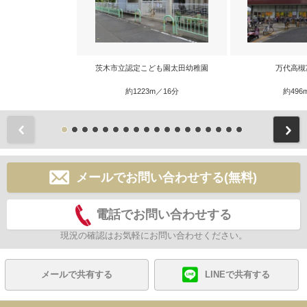
茨木市立認定こども園太田幼稚園
万代高槻
約1223m／16分
約496
前
メールでお問い合わせする(無料)
電話でお問い合わせする
現況の確認はお気軽にお問い合わせください。
メールで共有する
LINEで共有する