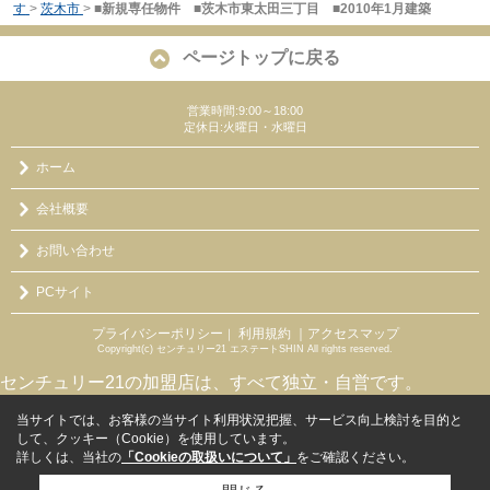
す
>
茨木市
>
■新規専任物件 ■茨木市東太田三丁目 ■2010年1月建築
ページトップに戻る
営業時間:9:00～18:00
定休日:火曜日・水曜日
ホーム
会社概要
お問い合わせ
PCサイト
プライバシーポリシー
利用規約
｜アクセスマップ
｜
Copyright(c) センチュリー21 エステートSHIN All rights reserved.
センチュリー21の加盟店は、すべて独立・自営です。
当サイトでは、お客様の当サイト利用状況把握、サービス向上検討を目的と
して、クッキー（Cookie）を使用しています。
詳しくは、当社の
「Cookieの取扱いについて」
をご確認ください。