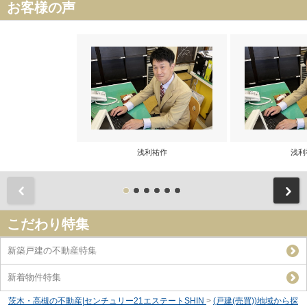
お客様の声
浅利祐作
浅利
前
こだわり特集
新築戸建の不動産特集
新着物件特集
茨木・高槻の不動産|センチュリー21エステートSHIN
>
(戸建(売買))地域から探