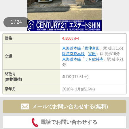
1 / 24
価格
4,980万円
東海道本線
「
摂津富田
」駅 徒歩15分
阪急京都本線
「
富田
」駅 徒歩16分
交通
東海道本線
「
ＪＲ総持寺
」駅 徒歩21
分
間取り
4LDK(117.51㎡)
(建物面積)
築年月
2010年 1月(築16年)
メールでお問い合わせする(無料)
電話でお問い合わせする