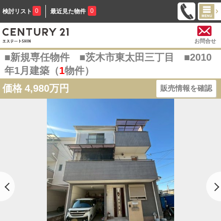
0
0
検討リスト
最近見た物件
お問合せ
■新規専任物件 ■茨木市東太田三丁目 ■2010
年1月建築（
1
物件）
価格
4,980万円
販売情報を確認