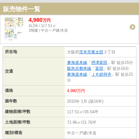
販売物件一覧
4,980
万
円
4LDK / 117.51㎡
3階建 / 中古一戸建/木造
所在地
大阪府
茨木市
東太田
３丁目
東海道本線
「
摂津富田
」駅 徒歩15分
阪急京都本線
「
富田
」駅 徒歩16分
交通
東海道本線
「
ＪＲ総持寺
」駅 徒歩21
分
価格
4,980万円
築年数
2010年 1月 (築16年)
建物面積/坪数
117.51㎡/35.54坪
土地面積/坪数
71.96㎡/21.76坪
種別/構造
中古一戸建/木造